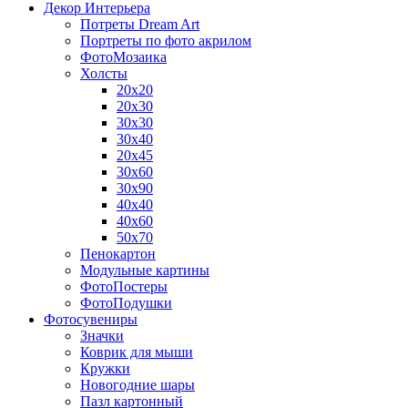
Декор Интерьера
Потреты Dream Art
Портреты по фото акрилом
ФотоМозаика
Холсты
20х20
20х30
30х30
30х40
20х45
30х60
30х90
40х40
40х60
50х70
Пенокартон
Модульные картины
ФотоПостеры
ФотоПодушки
Фотоcувениры
Значки
Коврик для мыши
Кружки
Новогодние шары
Пазл картонный