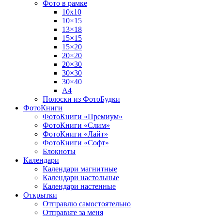
Фото в рамке
10х10
10×15
13×18
15×15
15×20
20×20
20×30
30×30
30×40
A4
Полоски из ФотоБудки
ФотоКниги
ФотоКниги «Премиум»
ФотоКниги «Слим»
ФотоКниги «Лайт»
ФотоКниги «Софт»
Блокноты
Календари
Календари магнитные
Календари настольные
Календари настенные
Открытки
Отправлю самостоятельно
Отправьте за меня