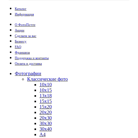
Каталог
Информация
О ФотоПочте
Акции
Сделаем за вас
Бизнесу
FAQ
Франшиза
Поддержка и контакты
Оплата и доставка
Фотографии
Классические фото
10х10
10х15
13х18
15х15
15х20
20х20
20х30
30х30
30х40
А4