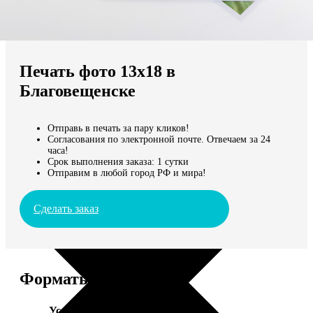
Не нашли Ваш город?
Мы доставляем по всему миру
Печать фото 13х18 в
Продолжить без города
Благовещенске
Отправь в печать за пару кликов!
Согласования по электронной почте. Отвечаем за 24
часа!
Срок выполнения заказа: 1 сутки
Отправим в любой город РФ и мира!
Сделать заказ
Форматы и цены
Услуга
Цена, руб.