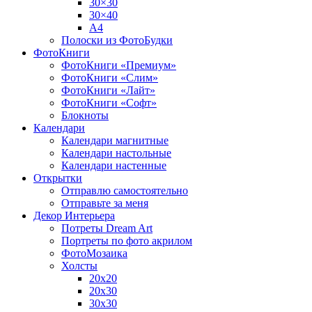
30×30
30×40
A4
Полоски из ФотоБудки
ФотоКниги
ФотоКниги «Премиум»
ФотоКниги «Слим»
ФотоКниги «Лайт»
ФотоКниги «Софт»
Блокноты
Календари
Календари магнитные
Календари настольные
Календари настенные
Открытки
Отправлю самостоятельно
Отправьте за меня
Декор Интерьера
Потреты Dream Art
Портреты по фото акрилом
ФотоМозаика
Холсты
20х20
20х30
30х30