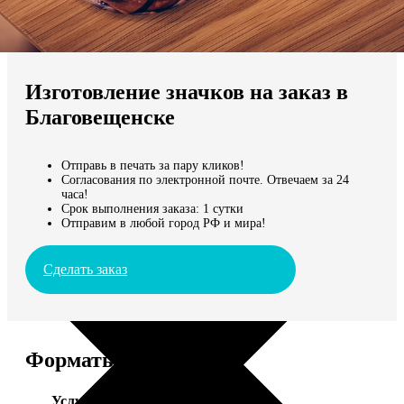
Не нашли Ваш город?
Мы доставляем по всему миру
Изготовление значков на заказ в
Продолжить без города
Благовещенске
Отправь в печать за пару кликов!
Согласования по электронной почте. Отвечаем за 24
часа!
Срок выполнения заказа: 1 сутки
Отправим в любой город РФ и мира!
Сделать заказ
Форматы и цены
Услуга
Цена, руб.