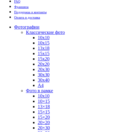
FAQ
Франшиза
Поддержка и контакты
Оплата и доставка
Фотографии
Классические фото
10х10
10х15
13х18
15х15
15х20
20х20
20х30
30х30
30х40
А4
Фото в рамке
10х10
10×15
13×18
15×15
15×20
20×20
20×30