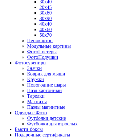
30х40
20х45
30х60
30х90
40х40
40х60
50х70
Пенокартон
Модульные картины
ФотоПостеры
ФотоПодушки
Фотоcувениры
Значки
Коврик для мыши
Кружки
Новогодние шары
Пазл картонный
Тарелки
Магниты
Пазлы магнитные
Одежда с Фото
Футболки детские
Футболки для взрослых
Бьюти-боксы
Подарочные сертификаты