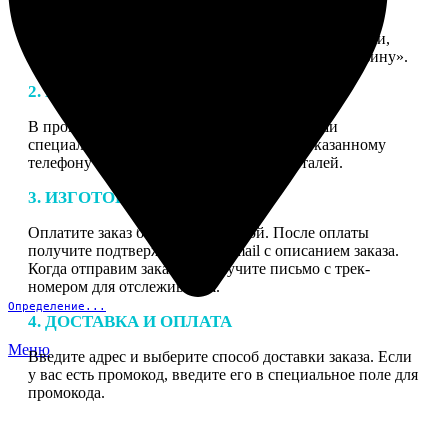
1. ЗАКАЗ
Нажмите «Сделать заказ», выберите тип продукции,
загрузите фотографии, нажмите «Добавить в корзину».
2. МАКЕТ
В процессе подготовки заказа к печати наши
специалисты могут связаться с Вами по указанному
телефону или email для согласования деталей.
3. ИЗГОТОВЛЕНИЕ
Оплатите заказ банковской картой. После оплаты
получите подтверждение на email с описанием заказа.
Когда отправим заказ вы получите письмо с трек-
номером для отслеживания.
Определение...
4. ДОСТАВКА И ОПЛАТА
Меню
Введите адрес и выберите способ доставки заказа. Если
у вас есть промокод, введите его в специальное поле для
промокода.