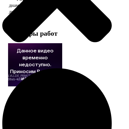
диаметр 37 мм
130
диаметр 56 мм
150
Примеры работ
Этапы работы