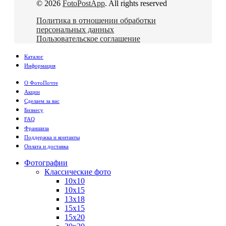
© 2026
FotoPostApp
. All rights reserved
Политика в отношении обработки
персональных данных
Пользовательское соглашение
Каталог
Информация
О ФотоПочте
Акции
Сделаем за вас
Бизнесу
FAQ
Франшиза
Поддержка и контакты
Оплата и доставка
Фотографии
Классические фото
10х10
10х15
13х18
15х15
15х20