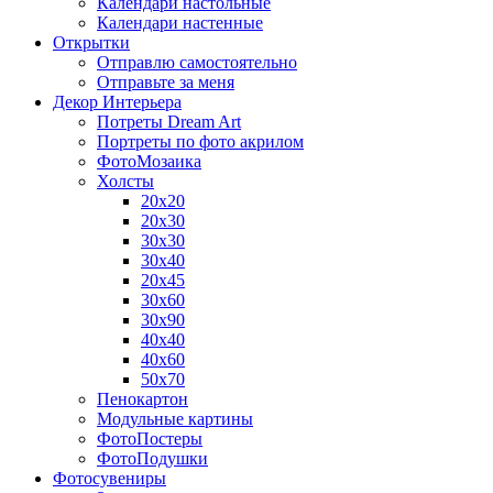
Календари настольные
Календари настенные
Открытки
Отправлю самостоятельно
Отправьте за меня
Декор Интерьера
Потреты Dream Art
Портреты по фото акрилом
ФотоМозаика
Холсты
20х20
20х30
30х30
30х40
20х45
30х60
30х90
40х40
40х60
50х70
Пенокартон
Модульные картины
ФотоПостеры
ФотоПодушки
Фотоcувениры