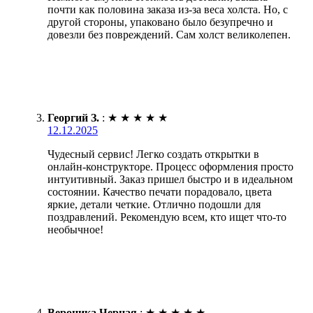
почти как половина заказа из-за веса холста. Но, с
другой стороны, упаковано было безупречно и
довезли без повреждений. Сам холст великолепен.
Георгий З.
:
★
★
★
★
★
12.12.2025
Чудесный сервис! Легко создать открытки в
онлайн-конструкторе. Процесс оформления просто
интуитивный. Заказ пришел быстро и в идеальном
состоянии. Качество печати порадовало, цвета
яркие, детали четкие. Отлично подошли для
поздравлений. Рекомендую всем, кто ищет что-то
необычное!
Вероника Черная
:
★
★
★
★
★