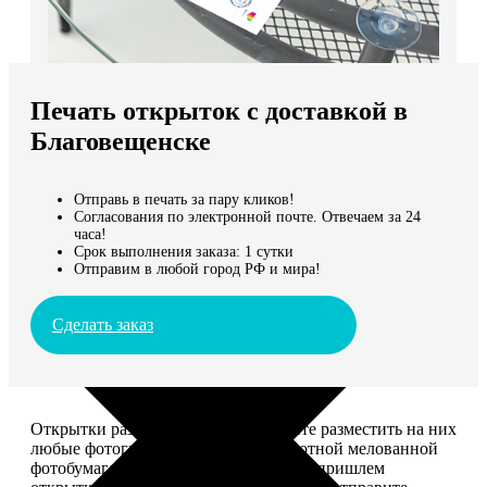
Не нашли Ваш город?
Мы доставляем по всему миру
Печать открыток с доставкой в
Продолжить без города
Благовещенске
Отправь в печать за пару кликов!
Согласования по электронной почте. Отвечаем за 24
часа!
Срок выполнения заказа: 1 сутки
Отправим в любой город РФ и мира!
Сделать заказ
Открытки размером 10*15, вы можете разместить на них
любые фотографии. Печатаем на плотной мелованной
фотобумаге плотностью 300 г/м2. Мы пришлем