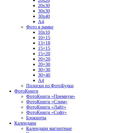
20х20
20х30
30х30
30х40
А4
Фото в рамке
10х10
10×15
13×18
15×15
15×20
20×20
20×30
30×30
30×40
A4
Полоски из ФотоБудки
ФотоКниги
ФотоКниги «Премиум»
ФотоКниги «Слим»
ФотоКниги «Лайт»
ФотоКниги «Софт»
Блокноты
Календари
Календари магнитные