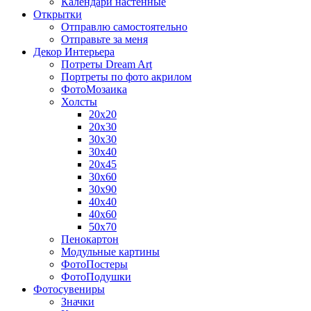
Календари настенные
Открытки
Отправлю самостоятельно
Отправьте за меня
Декор Интерьера
Потреты Dream Art
Портреты по фото акрилом
ФотоМозаика
Холсты
20х20
20х30
30х30
30х40
20х45
30х60
30х90
40х40
40х60
50х70
Пенокартон
Модульные картины
ФотоПостеры
ФотоПодушки
Фотоcувениры
Значки