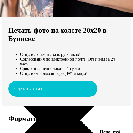
Не нашли Ваш город?
Мы доставляем по всему миру
Печать фото на холсте 20х20 в
Продолжить без города
Буинске
Отправь в печать за пару кликов!
Согласования по электронной почте. Отвечаем за 24
часа!
Срок выполнения заказа: 1 сутки
Отправим в любой город РФ и мира!
Сделать заказ
Форматы и цены
Услуга
Цена, руб.