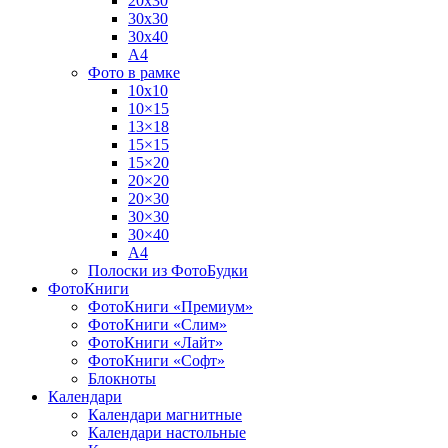
20х30
30х30
30х40
А4
Фото в рамке
10х10
10×15
13×18
15×15
15×20
20×20
20×30
30×30
30×40
A4
Полоски из ФотоБудки
ФотоКниги
ФотоКниги «Премиум»
ФотоКниги «Слим»
ФотоКниги «Лайт»
ФотоКниги «Софт»
Блокноты
Календари
Календари магнитные
Календари настольные