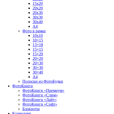
15х20
20х20
20х30
30х30
30х40
А4
Фото в рамке
10х10
10×15
13×18
15×15
15×20
20×20
20×30
30×30
30×40
A4
Полоски из ФотоБудки
ФотоКниги
ФотоКниги «Премиум»
ФотоКниги «Слим»
ФотоКниги «Лайт»
ФотоКниги «Софт»
Блокноты
Календари