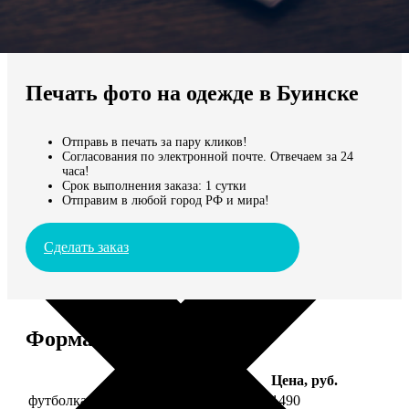
Не нашли Ваш город?
Мы доставляем по всему миру
Печать фото на одежде в Буинске
Продолжить без города
Отправь в печать за пару кликов!
Согласования по электронной почте. Отвечаем за 24
часа!
Срок выполнения заказа: 1 сутки
Отправим в любой город РФ и мира!
Сделать заказ
Форматы и цены
Услуга
Цена, руб.
футболка детская с фото рост 118 см
1490