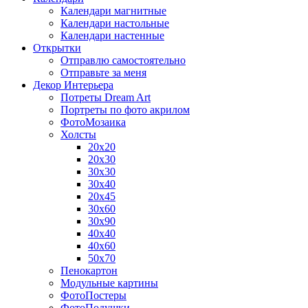
Календари магнитные
Календари настольные
Календари настенные
Открытки
Отправлю самостоятельно
Отправьте за меня
Декор Интерьера
Потреты Dream Art
Портреты по фото акрилом
ФотоМозаика
Холсты
20х20
20х30
30х30
30х40
20х45
30х60
30х90
40х40
40х60
50х70
Пенокартон
Модульные картины
ФотоПостеры
ФотоПодушки