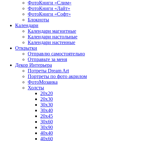
ФотоКниги «Слим»
ФотоКниги «Лайт»
ФотоКниги «Софт»
Блокноты
Календари
Календари магнитные
Календари настольные
Календари настенные
Открытки
Отправлю самостоятельно
Отправьте за меня
Декор Интерьера
Потреты Dream Art
Портреты по фото акрилом
ФотоМозаика
Холсты
20х20
20х30
30х30
30х40
20х45
30х60
30х90
40х40
40х60