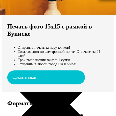
Не нашли Ваш город?
Мы доставляем по всему миру
Печать фото 15х15 с рамкой в
Продолжить без города
Буинске
Отправь в печать за пару кликов!
Согласования по электронной почте. Отвечаем за 24
часа!
Срок выполнения заказа: 1 сутки
Отправим в любой город РФ и мира!
Сделать заказ
Форматы и цены
Услуга
Цена, руб.