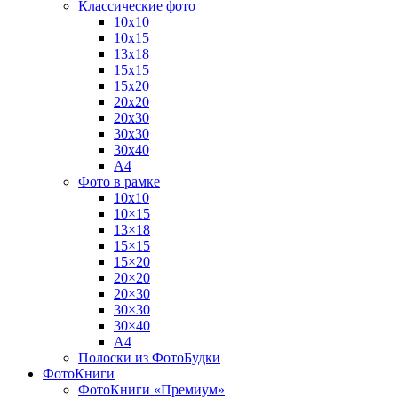
Классические фото
10х10
10х15
13х18
15х15
15х20
20х20
20х30
30х30
30х40
А4
Фото в рамке
10х10
10×15
13×18
15×15
15×20
20×20
20×30
30×30
30×40
A4
Полоски из ФотоБудки
ФотоКниги
ФотоКниги «Премиум»