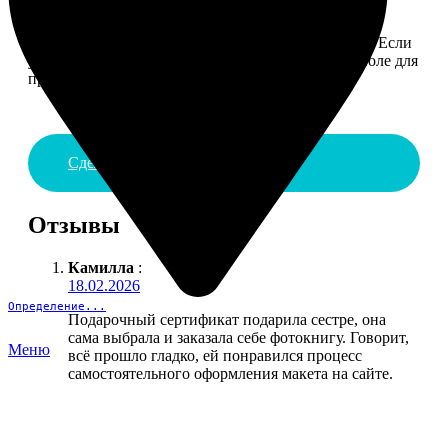
4. ДОСТАВКА И ОПЛАТА
Введите адрес и выберите способ доставки заказа. Если
у вас есть промокод, введите его в специальное поле для
промокода.
Сделать заказ
Отзывы
Камилла
:
18.02.2026
Определение...
Подарочный сертификат подарила сестре, она
сама выбрала и заказала себе фотокнигу. Говорит,
Меню
всё прошло гладко, ей понравился процесс
самостоятельного оформления макета на сайте.