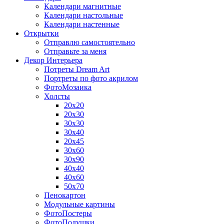
Календари магнитные
Календари настольные
Календари настенные
Открытки
Отправлю самостоятельно
Отправьте за меня
Декор Интерьера
Потреты Dream Art
Портреты по фото акрилом
ФотоМозаика
Холсты
20х20
20х30
30х30
30х40
20х45
30х60
30х90
40х40
40х60
50х70
Пенокартон
Модульные картины
ФотоПостеры
ФотоПодушки