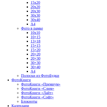
15х20
20х20
20х30
30х30
30х40
А4
Фото в рамке
10х10
10×15
13×18
15×15
15×20
20×20
20×30
30×30
30×40
A4
Полоски из ФотоБудки
ФотоКниги
ФотоКниги «Премиум»
ФотоКниги «Слим»
ФотоКниги «Лайт»
ФотоКниги «Софт»
Блокноты
Календари