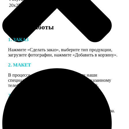
20х25
690
Этапы работы
1. ЗАКАЗ
Нажмите «Сделать заказ», выберите тип продукции,
загрузите фотографии, нажмите «Добавить в корзину».
2. МАКЕТ
В процессе подготовки заказа к печати наши
специалисты могут связаться с Вами по указанному
телефону или email для согласования деталей.
3. ИЗГОТОВЛЕНИЕ
Оплатите заказ банковской картой. После оплаты
получите подтверждение на email с описанием заказа.
Когда отправим заказ вы получите письмо с трек-
номером для отслеживания.