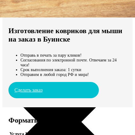
Не нашли Ваш город?
Мы доставляем по всему миру
Изготовление ковриков для мыши
Продолжить без города
на заказ в Буинске
Отправь в печать за пару кликов!
Согласования по электронной почте. Отвечаем за 24
часа!
Срок выполнения заказа: 1 сутки
Отправим в любой город РФ и мира!
Сделать заказ
Форматы и цены
Услуга
Цена, руб.