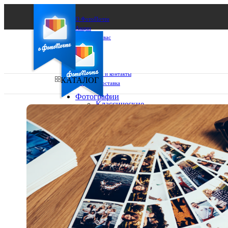
О ФотоПочте
Акции
Сделаем за вас
Бизнесу
FAQ
Франшиза
Поддержка и контакты
КАТАЛОГ
Оплата и доставка
Фотографии
Классические
фото
Ваш город:
10х10
10х15
Ваш регион доставки
13х18
15х15
Выберите из списка:
15х20
20х20
20х30
30х30
30х40
А4
Фото
в