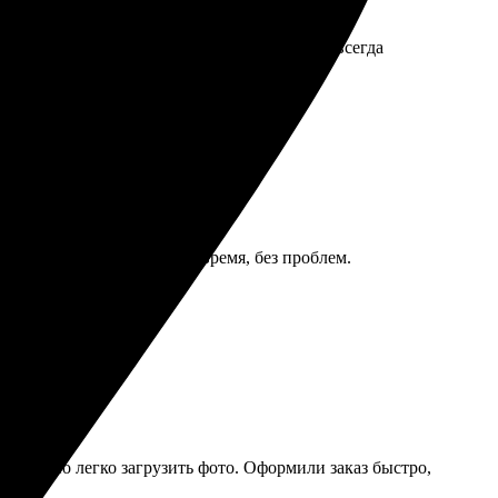
мление простое и быстрое. Также порадовала
сыщенные. У сотрудников приятный сервис, всегда
яркие. Доставка пришла вовремя, без проблем.
т, можно легко загрузить фото. Оформили заказ быстро,