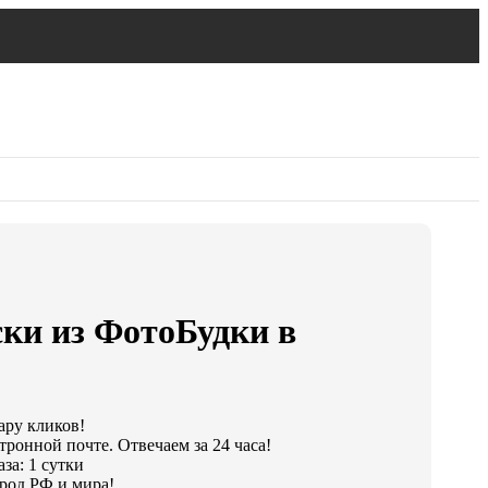
ски из ФотоБудки в
ару кликов!
тронной почте. Отвечаем за 24 часа!
за: 1 сутки
род РФ и мира!