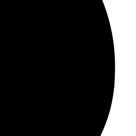
отографии напечатаны на высшем уровне.
ные фотографии, загрузила и заплатила. В течение
 как мои снимки преобразились на бумаге. Обязательно