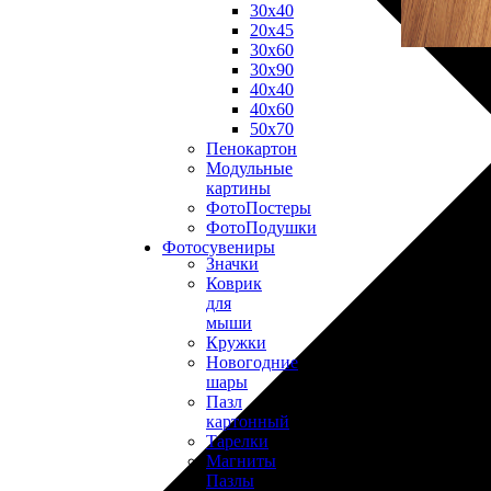
30х40
20х45
30х60
30х90
40х40
40х60
50х70
Пенокартон
Модульные
картины
ФотоПостеры
ФотоПодушки
Фотоcувениры
Значки
Коврик
для
мыши
Кружки
Новогодние
шары
Пазл
картонный
Тарелки
Магниты
Пазлы