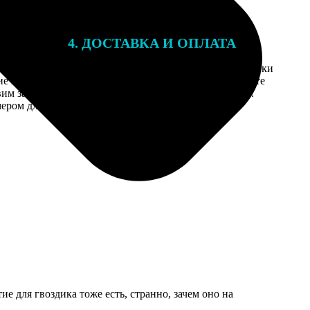
4. ДОСТАВКА И ОПЛАТА
той. После
Введите адрес и выберите способ доставки
 на email с
заказа. Если у вас есть промокод, введите
вим заказ
его в специальное поле для промокода.
мером для
е для гвоздика тоже есть, странно, зачем оно на