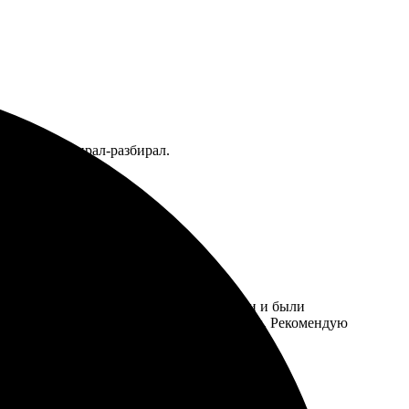
лько раз собирал-разбирал.
о. Делала заказ на полоску из ФотоБудки и были
нь приятно! Получила отличные результаты. Рекомендую