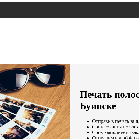
Печать поло
Буинске
Отправь в печать за п
Согласования по элек
Срок выполнения зака
Отправим в любой го