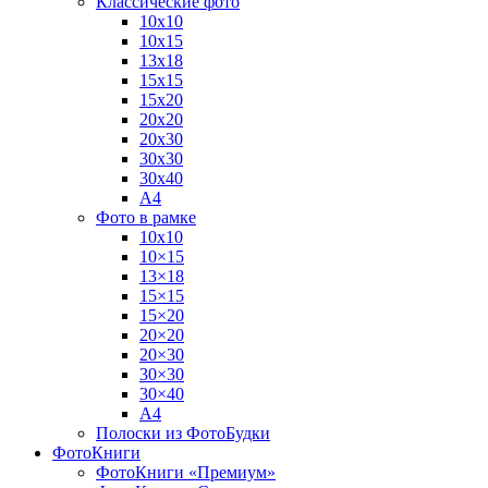
Классические фото
10х10
10х15
13х18
15х15
15х20
20х20
20х30
30х30
30х40
А4
Фото в рамке
10х10
10×15
13×18
15×15
15×20
20×20
20×30
30×30
30×40
A4
Полоски из ФотоБудки
ФотоКниги
ФотоКниги «Премиум»