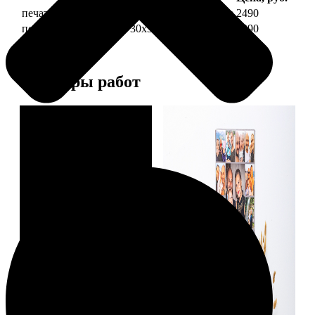
печать фото на холсте 30х30 на подрамнике
2490
печать фото на холсте 30х30 в раме
4990
Примеры работ