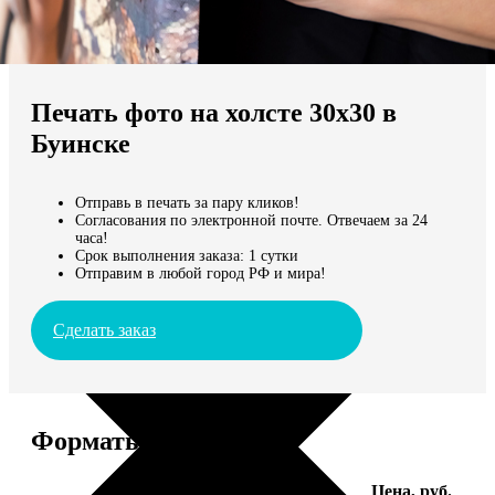
Не нашли Ваш город?
Мы доставляем по всему миру
Печать фото на холсте 30х30 в
Продолжить без города
Буинске
Отправь в печать за пару кликов!
Согласования по электронной почте. Отвечаем за 24
часа!
Срок выполнения заказа: 1 сутки
Отправим в любой город РФ и мира!
Сделать заказ
Форматы и цены
Услуга
Цена, руб.