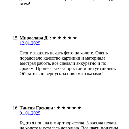
всем!
Мирослава Д.
:
★
★
★
★
★
12.01.2025
Стоит заказать печать фото на холсте. Очень
порадовало качество картинки и материала.
Быстрая работа, всё сделали аккуратно и по
срокам. Процесс заказа простой и интуитивный.
Обязательно вернусь за новыми заказами!
Таисия Грекова
:
★
★
★
★
★
01.01.2025
Будто я попала в мир творчества. Заказала печать
на холсте и осталась довольна. Все шаги понятны