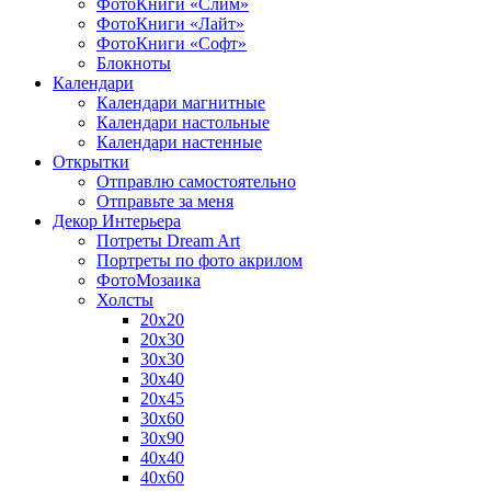
ФотоКниги «Слим»
ФотоКниги «Лайт»
ФотоКниги «Софт»
Блокноты
Календари
Календари магнитные
Календари настольные
Календари настенные
Открытки
Отправлю самостоятельно
Отправьте за меня
Декор Интерьера
Потреты Dream Art
Портреты по фото акрилом
ФотоМозаика
Холсты
20х20
20х30
30х30
30х40
20х45
30х60
30х90
40х40
40х60