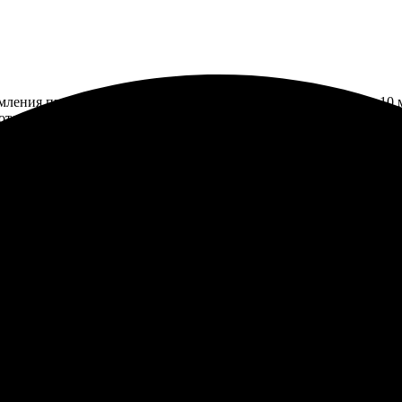
рмления прост и интуитивно понятен. Перезвонили в течение 10
отличное, холст вышел просто супер. Заказ забрал в оговоренные
ьтатом. Оперативная работа, все пришло в срок. Качество на высо