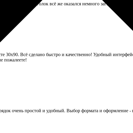
онверте, но один уголок всё же оказался немного загнут. Не кри
лсте 30х90. Всё сделано быстро и качественно! Удобный интерфейс
не пожалеете!
орядок очень простой и удобный. Выбор формата и оформление - 