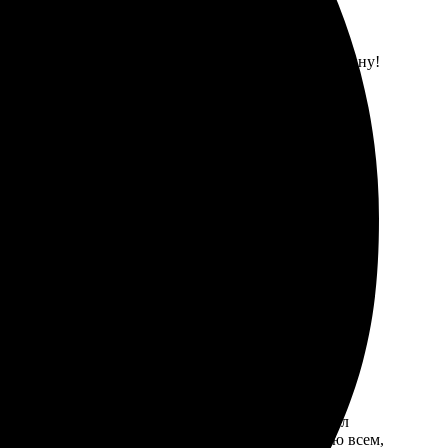
ер и загрузила фото. Заказала с доставкой, и все
репления. Рекомендую, если хотите красивую картину!
заказа и быстрая доставка. Получилось именно так, как
е, всё выглядит очень стильно. Процесс заказа был
ень довольна, буду заказывать снова! Рекомендую всем,