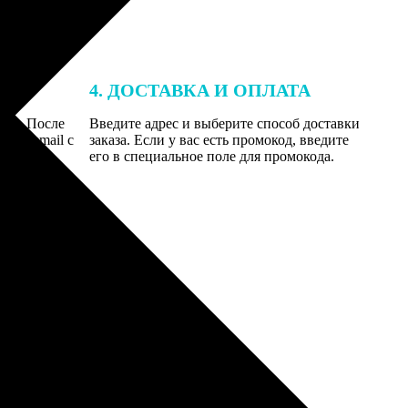
4. ДОСТАВКА И ОПЛАТА
той. После
Введите адрес и выберите способ доставки
 на email с
заказа. Если у вас есть промокод, введите
вим заказ
его в специальное поле для промокода.
мером для