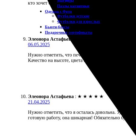
Магниты
кто хочет сохранить свои моменты в необычном фо
Пазлы магнитные
Одежда с Фото
Футболки детские
Футболки для взрослых
Бьюти-боксы
Подарочные сертификаты
Элеонора Астафьева
:
★
★
★
★
★
06.05.2025
Нужно отметить, что печать на холсте — отличный 
Качество на высоте, цвета яркие и насыщенные. Р
Элеонора Астафьева
:
★
★
★
★
★
21.04.2025
Нужно отметить, что я осталась довольна. Удобный 
готовую работу, она шикарная! Обязательно буду за