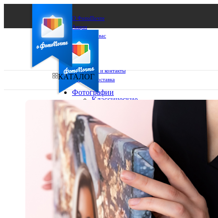
О ФотоПочте
Акции
Сделаем за вас
Бизнесу
FAQ
Франшиза
Поддержка и контакты
КАТАЛОГ
Оплата и доставка
Фотографии
Классические
фото
Ваш город:
10х10
10х15
Ваш регион доставки
13х18
15х15
Выберите из списка:
15х20
20х20
20х30
30х30
30х40
А4
Фото
в