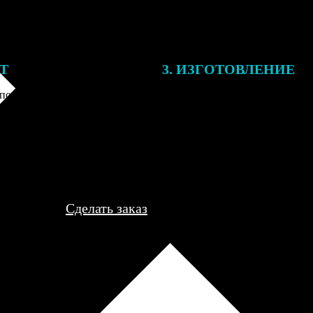
ЕТ
3. ИЗГОТОВЛЕНИЕ
подготовки заказа к печати
Оплатите заказ банковской кар
алисты могут связаться с Вами
оплаты получите подтверждение
му телефону или email для
описанием заказа. Когда отпра
я деталей.
вы получите письмо с трек-но
отслеживания.
Сделать заказ