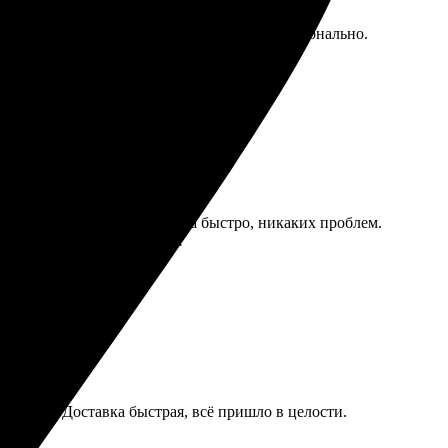
ла все как ожидала, качественно и профессионально.
ираю размер. Заказ оформила быстро, никаких проблем.
льна, буду заказывать ещё!
ыщенные. Доставка быстрая, всё пришло в целости.