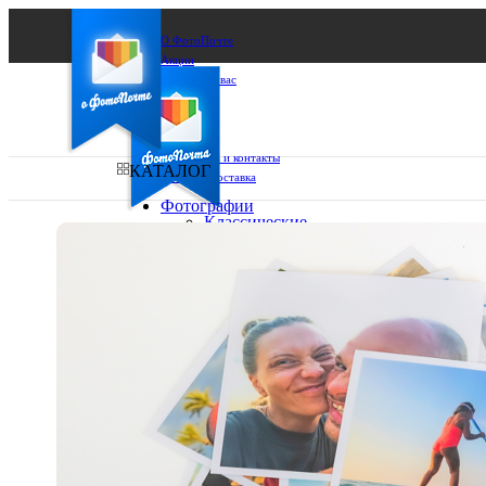
О ФотоПочте
Акции
Сделаем за вас
Бизнесу
FAQ
Франшиза
Поддержка и контакты
КАТАЛОГ
Оплата и доставка
Фотографии
Классические
фото
Ваш город:
10х10
10х15
Ваш регион доставки
13х18
15х15
Выберите из списка:
15х20
20х20
20х30
30х30
30х40
А4
Фото
в