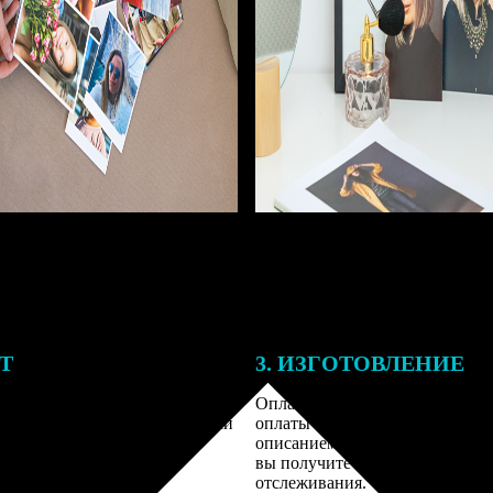
ЕТ
3. ИЗГОТОВЛЕНИЕ
подготовки заказа к печати
Оплатите заказ банковской кар
алисты могут связаться с Вами
оплаты получите подтверждение
му телефону или email для
описанием заказа. Когда отправ
я деталей.
вы получите письмо с трек-но
отслеживания.