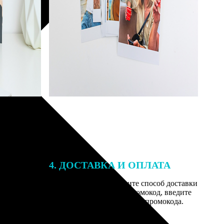
4. ДОСТАВКА И ОПЛАТА
той. После
Введите адрес и выберите способ доставки
 на email с
заказа. Если у вас есть промокод, введите
им заказ,
его в специальное поле для промокода.
мером для