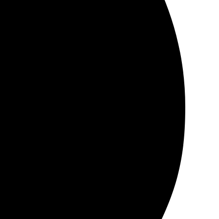
 рекомендую всем искателям хорошей печати.
остоянии, качество порадовало. Очень понравилась