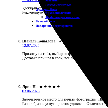
Магниты
Пазлы магнитные
Удобный сервис! Заказала печать фотографий онлай
Одежда с Фото
Рекомендую всем!
Футболки детские
Футболки для взрослых
Бьюти-боксы
Подарочные сертификаты
Шанель Копылова
:
★
★
★
★
★
12.07.2025
Прихожу на сайт, выбираю фотографии, которые хо
Доставка пришла в срок, всё аккуратно упаковано. 
Ярик Н.
:
★
★
★
★
★
03.06.2025
Замечательное место для печати фотографий. Проце
Разнообразие услуг приятно удивляет. Отлично по