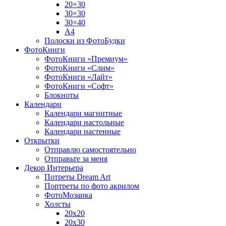
20×30
30×30
30×40
A4
Полоски из ФотоБудки
ФотоКниги
ФотоКниги «Премиум»
ФотоКниги «Слим»
ФотоКниги «Лайт»
ФотоКниги «Софт»
Блокноты
Календари
Календари магнитные
Календари настольные
Календари настенные
Открытки
Отправлю самостоятельно
Отправьте за меня
Декор Интерьера
Потреты Dream Art
Портреты по фото акрилом
ФотоМозаика
Холсты
20х20
20х30