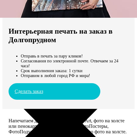
Не нашли Ваш город?
Мы доставляем по всему миру
Интерьерная печать на заказ в
Продолжить без города
Долгопрудном
Отправь в печать за пару кликов!
Согласования по электронной почте. Отвечаем за 24
часа!
Срок выполнения заказа: 1 сутки
Отправим в любой город РФ и мира!
Сделать заказ
Напечатаем для вас картины Dream-Art, фото на холсте
или пенокартоне, ФотоМозаику, ФотоПостеры,
ФотоПодушки или напишем портрет по фото на холсте.