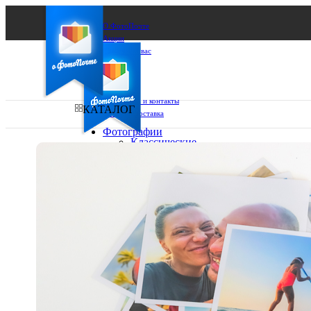
О ФотоПочте
Акции
Сделаем за вас
Бизнесу
FAQ
Франшиза
Поддержка и контакты
КАТАЛОГ
Оплата и доставка
Фотографии
Классические
фото
Ваш город:
10х10
10х15
Ваш регион доставки
13х18
15х15
Выберите из списка:
15х20
20х20
20х30
30х30
30х40
А4
Фото
в