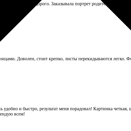
ит солидно и недорого. Заказывала портрет родителей на юбиле
ницами. Доволен, стоит крепко, листы перекидываются легко. Фо
нь удобно и быстро, результат меня порадовал! Картинка четкая, 
мендую всем!