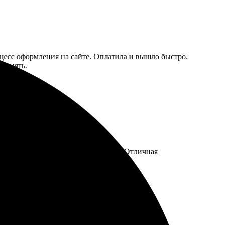
оцесс оформления на сайте. Оплатила и вышло быстро.
 память.
колько дней фотография была готова. Отличная
за новыми фотосувенирами.