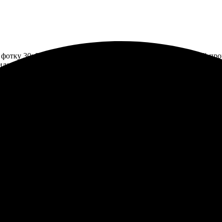
а фотку 30х30, она вышла яркой и четкой. Понравился легкий пр
дания! Рекомендую всем, кто хочет яркие и классные снимки на
ать фото 30х30. Удобный сайт и простая форма заказа. Через нес
ечатлило! Результат превзошел ожидания. Обязательно вернусь 