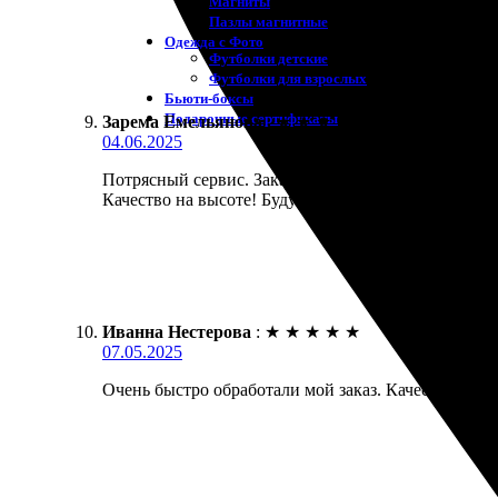
Магниты
Пазлы магнитные
Одежда с Фото
Футболки детские
Футболки для взрослых
Бьюти-боксы
Подарочные сертификаты
Зарема Емельянова
:
★
★
★
★
★
04.06.2025
Потрясный сервис. Заказала печать фото, и остала
Качество на высоте! Буду обращаться снова.
Иванна Нестерова
:
★
★
★
★
★
07.05.2025
Очень быстро обработали мой заказ. Качество печа