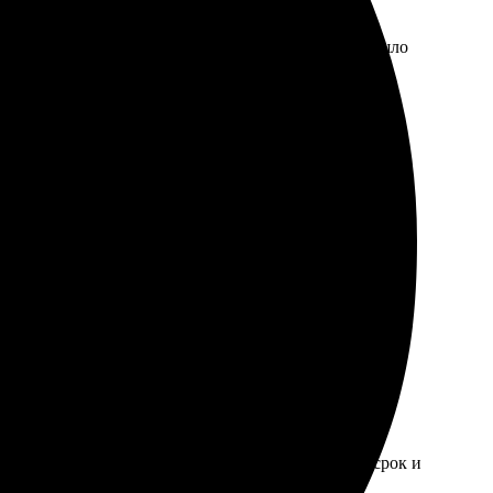
 и удобный интерфейс, все шаги понятны. Фото вышло
юбит сохранять моменты в красивом виде!
выбрала фото, загрузила на сайт, оплатила. Получила
те. Получила именно то, что хотела. Доставка в срок и