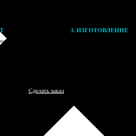
ЕТ
3. ИЗГОТОВЛЕНИЕ
подготовки заказа к печати
Оплатите заказ банковской кар
алисты могут связаться с Вами
оплаты получите подтверждение
му телефону или email для
описанием заказа. Когда отпра
я деталей.
вы получите письмо с трек-но
отслеживания.
Сделать заказ