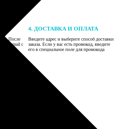
4. ДОСТАВКА И ОПЛАТА
той. После
Введите адрес и выберите способ доставки
 на email с
заказа. Если у вас есть промокод, введите
вим заказ
его в специальное поле для промокода
мером для