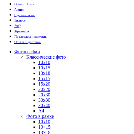
О ФотоПочте
Акции
Сделаем за вас
Бизнесу
FAQ
Франшиза
Поддержка и контакты
Оплата и доставка
Фотографии
Классические фото
10х10
10х15
13х18
15х15
15х20
20х20
20х30
30х30
30х40
А4
Фото в рамке
10х10
10×15
13×18