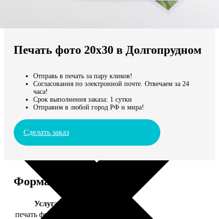
Не нашли Ваш город?
Мы доставляем по всему миру
Печать фото 20х30 в Долгопрудном
Продолжить без города
Отправь в печать за пару кликов!
Согласования по электронной почте. Отвечаем за 24
часа!
Срок выполнения заказа: 1 сутки
Отправим в любой город РФ и мира!
Сделать заказ
Форматы и цены
Услуга
Цена, руб.
печать фото 20х30
129