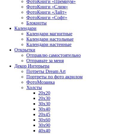
ФотоКниги «Премиум»
ФотоКниги «Слим»
ФотоКниги «Лайт»
ФотоКниги «Софт»
Блокноты
Календари
Календари магнитные
Календари настольные
Календари настенные
Открытки
Отправлю самостоятельно
Отправьте за меня
Декор Интерьера
Потреты Dream Art
Портреты по фото акрилом
ФотоМозаика
Холсты
20х20
20х30
30х30
30х40
20х45
30х60
30х90
40х40