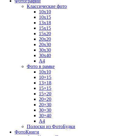
Фотографии
Классические фото
10х10
10х15
13х18
15х15
15х20
20х20
20х30
30х30
30х40
А4
Фото в рамке
10х10
10×15
13×18
15×15
15×20
20×20
20×30
30×30
30×40
A4
Полоски из ФотоБудки
ФотоКниги