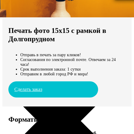
Не нашли Ваш город?
Мы доставляем по всему миру
Печать фото 15х15 с рамкой в
Продолжить без города
Долгопрудном
Отправь в печать за пару кликов!
Согласования по электронной почте. Отвечаем за 24
часа!
Срок выполнения заказа: 1 сутки
Отправим в любой город РФ и мира!
Сделать заказ
Форматы и цены
Услуга
Цена, руб.