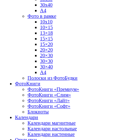
30х40
А4
Фото в рамке
10х10
10×15
13×18
15×15
15×20
20×20
20×30
30×30
30×40
A4
Полоски из ФотоБудки
ФотоКниги
ФотоКниги «Премиум»
ФотоКниги «Слим»
ФотоКниги «Лайт»
ФотоКниги «Софт»
Блокноты
Календари
Календари магнитные
Календари настольные
Календари настенные
Открытки