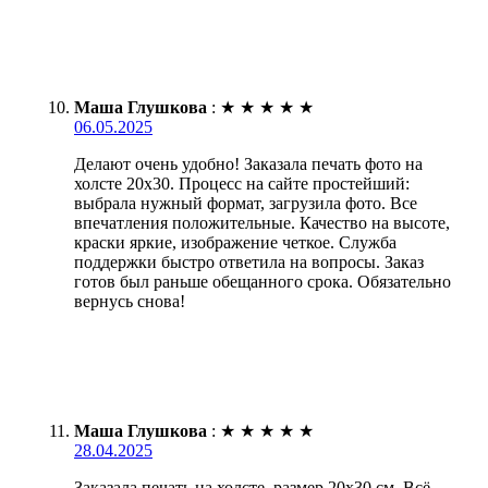
Маша Глушкова
:
★
★
★
★
★
06.05.2025
Делают очень удобно! Заказала печать фото на
холсте 20х30. Процесс на сайте простейший:
выбрала нужный формат, загрузила фото. Все
впечатления положительные. Качество на высоте,
краски яркие, изображение четкое. Служба
поддержки быстро ответила на вопросы. Заказ
готов был раньше обещанного срока. Обязательно
вернусь снова!
Маша Глушкова
:
★
★
★
★
★
28.04.2025
Заказала печать на холсте, размер 20х30 см. Всё