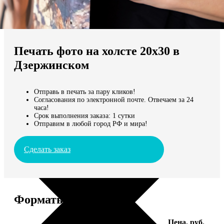
Не нашли Ваш город?
Мы доставляем по всему миру
Печать фото на холсте 20х30 в
Продолжить без города
Дзержинском
Отправь в печать за пару кликов!
Согласования по электронной почте. Отвечаем за 24
часа!
Срок выполнения заказа: 1 сутки
Отправим в любой город РФ и мира!
Сделать заказ
Форматы и цены
Услуга
Цена, руб.