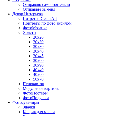
Отправлю самостоятельно
Отправьте за меня
Декор Интерьера
Потреты Dream Art
Портреты по фото акрилом
ФотоМозаика
Холсты
20х20
20х30
30х30
30х40
20х45
30х60
30х90
40х40
40х60
50х70
Пенокартон
Модульные картины
ФотоПостеры
ФотоПодушки
Фотоcувениры
Значки
Коврик для мыши