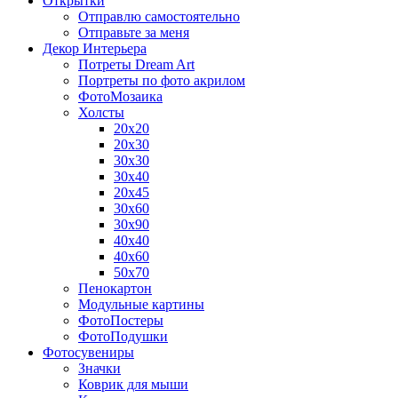
Открытки
Отправлю самостоятельно
Отправьте за меня
Декор Интерьера
Потреты Dream Art
Портреты по фото акрилом
ФотоМозаика
Холсты
20х20
20х30
30х30
30х40
20х45
30х60
30х90
40х40
40х60
50х70
Пенокартон
Модульные картины
ФотоПостеры
ФотоПодушки
Фотоcувениры
Значки
Коврик для мыши