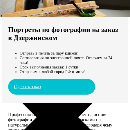
Не нашли Ваш город?
Мы доставляем по всему миру
Портреты по фотографии на заказ
Продолжить без города
в Дзержинском
Отправь в печать за пару кликов!
Согласования по электронной почте. Отвечаем за 24
часа!
Срок выполнения заказа: 1 сутки
Отправим в любой город РФ и мира!
Сделать заказ
Профессиональный художник напишет на основе
фотографии портрет акриловыми красками на
натуральном холсте. Покроет лаком, благодаря чему