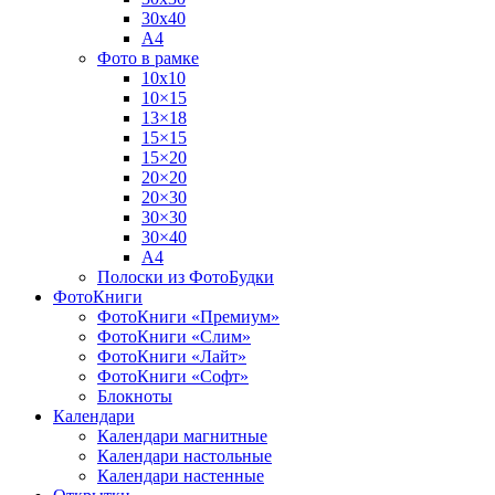
30х40
А4
Фото в рамке
10х10
10×15
13×18
15×15
15×20
20×20
20×30
30×30
30×40
A4
Полоски из ФотоБудки
ФотоКниги
ФотоКниги «Премиум»
ФотоКниги «Слим»
ФотоКниги «Лайт»
ФотоКниги «Софт»
Блокноты
Календари
Календари магнитные
Календари настольные
Календари настенные