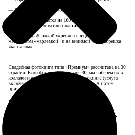
— Страницы плотные, толщина 1 мм.
— Книга раскрывается на 180 градусов, развороты
укреплены картоном или пластиком.
— Блок под обложкой укреплен специальным
материалом «марлевкой» и на видимой части корешка
«капталом».
Свадебная фотокнига типа «Премиум» рассчитана на 30
страниц. Если фотографий больше 30, мы соберем их в
коллажи и аккуратно разместим в фотокниге (услуга
включена, стоимость останется прежней). А потом
пришлем вам на согласование развороты.
Форматы и цены
Услуга
Цена, руб.
ФотоКнига "Премиум" 10x10
от 2490
ФотоКнига "Премиум" 10x15
от 2890