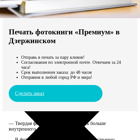
Не нашли Ваш город?
Мы доставляем по всему миру
Печать фотокниги «Премиум» в
Продолжить без города
Дзержинском
Отправь в печать за пару кликов!
Согласования по электронной почте. Отвечаем за 24
часа!
Срок выполнения заказа: до 48 часов
Отправим в любой город РФ и мира!
Сделать заказ
— Твердая фотообложка, размер чуть больше
внутреннего блока.
— В фотокниге может быть от 20 до 100 страниц.