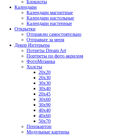
Блокноты
Календари
Календари магнитные
Календари настольные
Календари настенные
Открытки
Отправлю самостоятельно
Отправьте за меня
Декор Интерьера
Потреты Dream Art
Портреты по фото акрилом
ФотоМозаика
Холсты
20х20
20х30
30х30
30х40
20х45
30х60
30х90
40х40
40х60
50х70
Пенокартон
Модульные картины