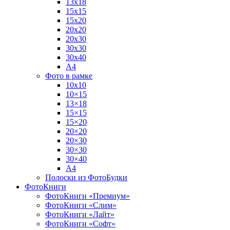
13х18
15х15
15х20
20х20
20х30
30х30
30х40
А4
Фото в рамке
10х10
10×15
13×18
15×15
15×20
20×20
20×30
30×30
30×40
A4
Полоски из ФотоБудки
ФотоКниги
ФотоКниги «Премиум»
ФотоКниги «Слим»
ФотоКниги «Лайт»
ФотоКниги «Софт»