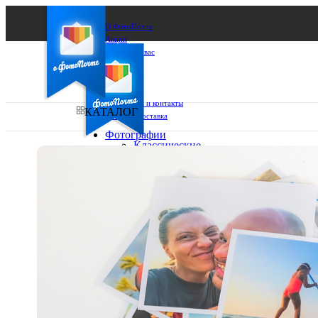
О ФотоПочте
Акции
Сделаем за вас
Бизнесу
FAQ
Франшиза
Поддержка и контакты
КАТАЛОГ
Оплата и доставка
Фотографии
Классические
фото
Ваш город:
10х10
10х15
Ваш регион доставки
13х18
15х15
Выберите из списка:
15х20
20х20
20х30
30х30
30х40
А4
Фото
в