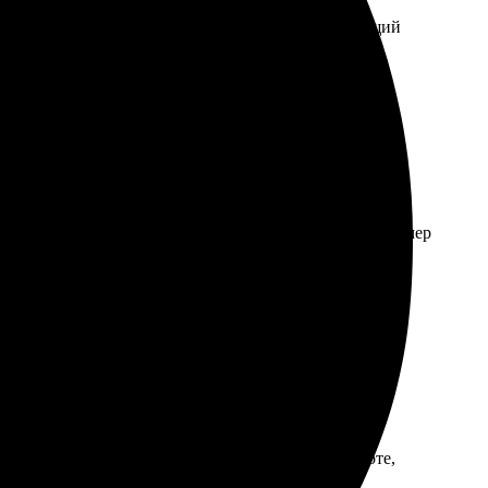
сайт, который очень удобен и понятен. На следующий
е понятно. Картинки загрузились без проблем, а размер
ыполненных работ порадовало, цвета яркие и
ую обращаться.
30, пришло быстро и аккуратно. Качество на высоте,