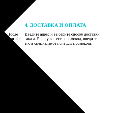
4. ДОСТАВКА И ОПЛАТА
той. После
Введите адрес и выберите способ доставки
 на email с
заказа. Если у вас есть промокод, введите
вим заказ
его в специальное поле для промокода
мером для