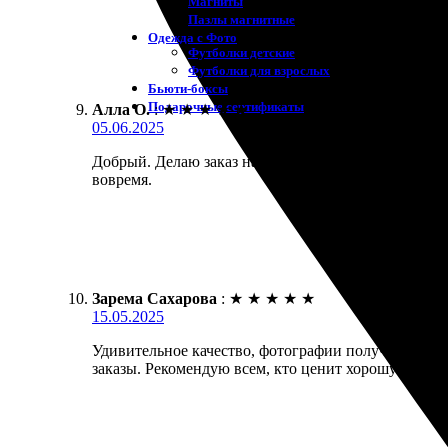
Магниты
Пазлы магнитные
Одежда с Фото
Футболки детские
Футболки для взрослых
Бьюти-боксы
Подарочные сертификаты
Алла О.
:
★
★
★
★
★
05.06.2025
Добрый. Делаю заказ на печать фото через сайт, вс
вовремя.
Зарема Сахарова
:
★
★
★
★
★
15.05.2025
Удивительное качество, фотографии получились ярк
заказы. Рекомендую всем, кто ценит хорошую печа