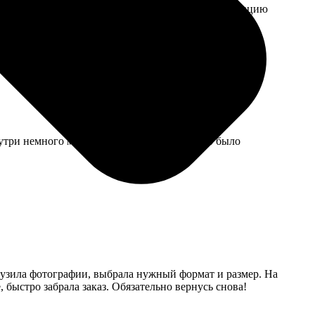
л где указать «без рамки». Лучше бы делали навигацию
нутри немного мутноватое, возможно, нужно было
агрузила фотографии, выбрала нужный формат и размер. На
 быстро забрала заказ. Обязательно вернусь снова!