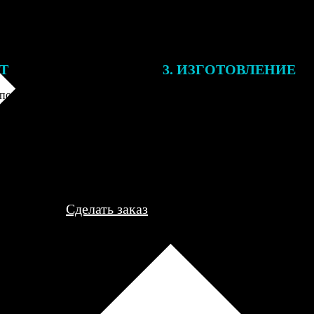
ЕТ
3. ИЗГОТОВЛЕНИЕ
подготовки заказа к печати
Оплатите заказ банковской кар
алисты могут связаться с Вами
оплаты получите подтверждение
му телефону или email для
описанием заказа. Когда отпра
я деталей.
вы получите письмо с трек-но
отслеживания.
Сделать заказ