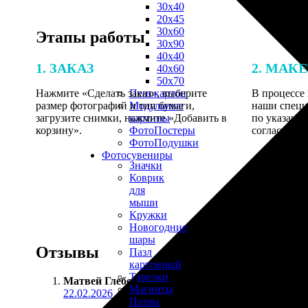
30х40
20х45
30х60
Этапы работы
30х90
40х40
1. ЗАКАЗ
2. МАК
40х60
50х70
Нажмите «Сделать заказ», выберите
В процессе 
Пенокартон
размер фотографий и тип бумаги,
наши специ
Модульные
загрузите снимки, нажмите «Добавить в
по указанно
картины
корзину».
согласовани
ФотоПостеры
ФотоПодушки
Фотоcувениры
Значки
Коврик
для
мыши
Кружки
Новогодние
шары
Отзывы
Пазл
картонный
Тарелки
Матвей Глебов
:
Магниты
22.02.2026
Пазлы