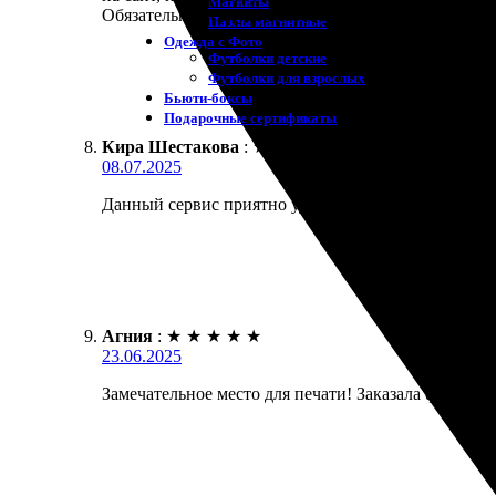
Магниты
Обязательно вернусь снова. В целом, очень приятн
Пазлы магнитные
Одежда с Фото
Футболки детские
Футболки для взрослых
Бьюти-боксы
Подарочные сертификаты
Кира Шестакова
:
★
★
★
★
★
08.07.2025
Данный сервис приятно удивил. Удобный интерфейс,
Агния
:
★
★
★
★
★
23.06.2025
Замечательное место для печати! Заказала фотогра