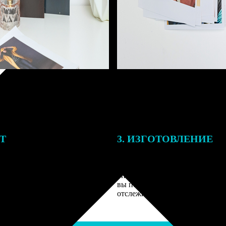
ЕТ
3. ИЗГОТОВЛЕНИЕ
подготовки заказа к печати
Оплатите заказ банковской кар
алисты могут связаться с Вами
оплаты получите подтверждение
му телефону или email для
описанием заказа. Когда отпра
я деталей.
вы получите письмо с трек-но
отслеживания.