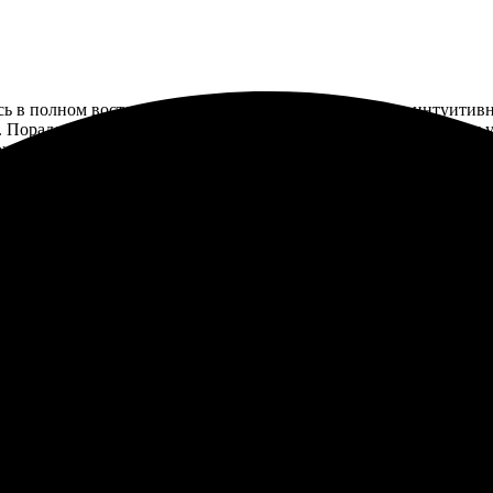
ась в полном восторге! Процесс заказа очень простой и интуити
. Порадовал быстрый срок обработки, всего несколько дней, и я 
е без заморочек, все четко и красиво. Рекомендую всем, кто це
приятно удивлён качеством печати. Быстрая доставка – всё пришл