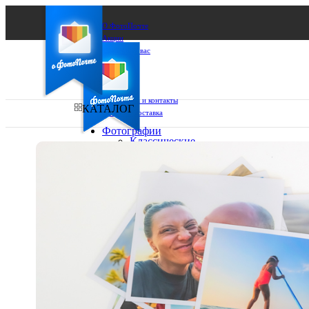
О ФотоПочте
Акции
Сделаем за вас
Бизнесу
FAQ
Франшиза
Поддержка и контакты
КАТАЛОГ
Оплата и доставка
Фотографии
Классические
фото
Ваш город:
10х10
10х15
Ваш регион доставки
13х18
15х15
Выберите из списка:
15х20
20х20
20х30
30х30
30х40
А4
Фото
в