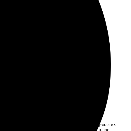
овершенно простым и прозрачным.
 Ожидала результат с нетерпением.
ольна на все 100! Обязательно обращусь снова.
 прошло быстро. Оперативно доставили, без проблем и
цесс оказался простым: выбрала фотографии, загрузила их
ть в оформлении и скорость выполнения – большой плюс.