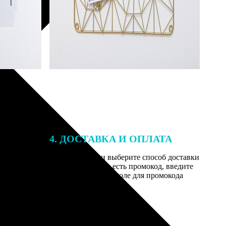
4. ДОСТАВКА И ОПЛАТА
той. После
Введите адрес и выберите способ доставки
 на email с
заказа. Если у вас есть промокод, введите
вим заказ
его в специальное поле для промокода
мером для