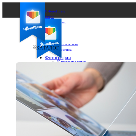
О ФотоПочте
Акции
Сделаем за вас
Бизнесу
FAQ
Франшиза
Поддержка и контакты
КАТАЛОГ
Оплата и доставка
Фотографии
Классические
фото
Ваш город:
10х10
10х15
Ваш регион доставки
13х18
15х15
Выберите из списка:
15х20
20х20
20х30
30х30
30х40
А4
Фото
в