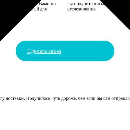
 могут связаться с Вами по
вы получите письмо с трек-но
телефону или email для
отслеживания.
я деталей.
Сделать заказ
гу доставки. Получилось чуть дороже, чем если бы сам отправлял