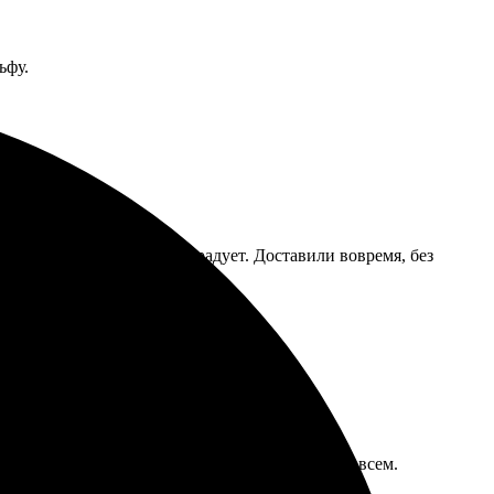
ьфу.
на высоте, цветопередача радует. Доставили вовремя, без
качество на высоте. Удобно и быстро, советую всем.