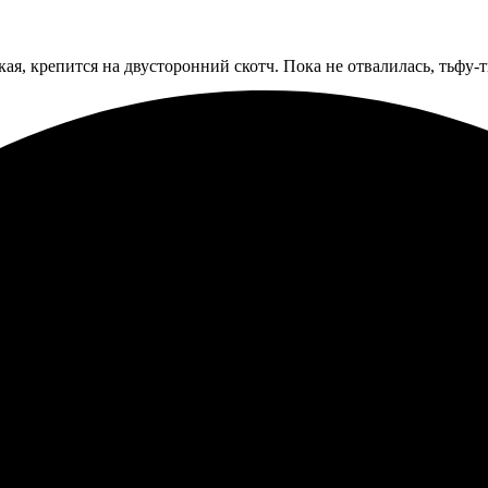
ая, крепится на двусторонний скотч. Пока не отвалилась, тьфу-т
ла сделать фотокнигу, форма заказа понятная. Качество печати 
оминания!
 выбрала фото, загрузила и оформила заказ. Доставили вовремя, 