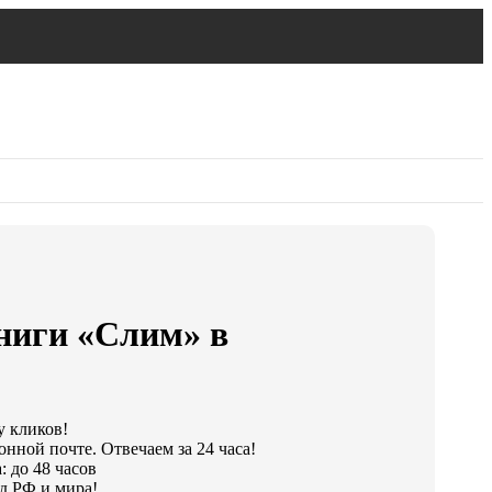
ниги «Слим» в
у кликов!
онной почте. Отвечаем за 24 часа!
: до 48 часов
д РФ и мира!