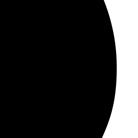
но понятно. Быстрая загрузка фотографий, много
уратная и качественная. Смело рекомендую всем, кто
ество печати на высоте, оформление великолепное.