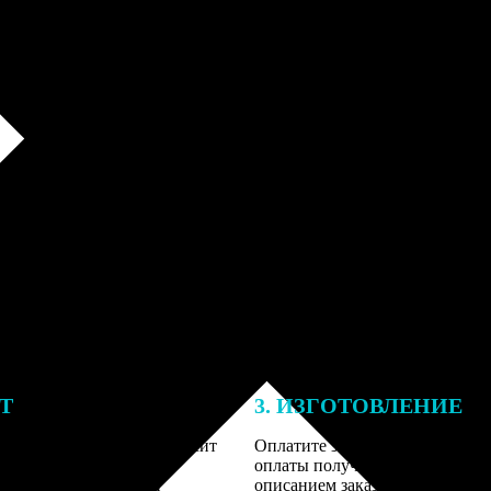
ЕТ
3. ИЗГОТОВЛЕНИЕ
тоимость ФотоКниги зависит
Оплатите заказ банковской кар
ва страниц. В процессе
оплаты получите подтверждение
заказа к печати наши
описанием заказа. Когда отпра