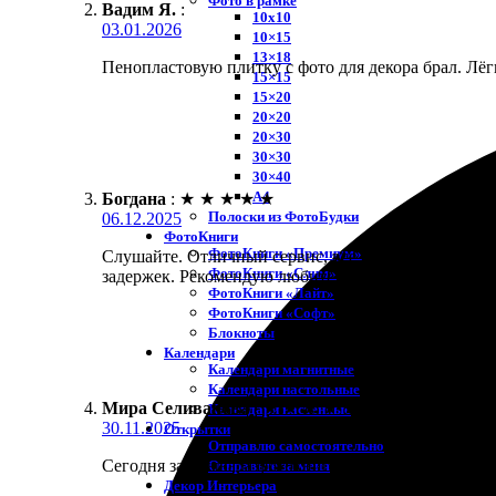
Фото в рамке
Вадим Я.
:
10х10
03.01.2026
10×15
13×18
Пенопластовую плитку с фото для декора брал. Лёгк
15×15
15×20
20×20
20×30
30×30
30×40
A4
Богдана
:
★
★
★
★
★
Полоски из ФотоБудки
06.12.2025
ФотоКниги
ФотоКниги «Премиум»
Слушайте. Отличный сервис, все очень просто. Реши
ФотоКниги «Слим»
задержек. Рекомендую любителям сохранить восп
ФотоКниги «Лайт»
ФотоКниги «Софт»
Блокноты
Календари
Календари магнитные
Календари настольные
Мира Селиванова
:
★
★
★
★
★
Календари настенные
30.11.2025
Открытки
Отправлю самостоятельно
Сегодня заказывала фотокнигу «Слим». Всё просто:
Отправьте за меня
Декор Интерьера