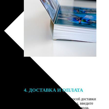
4. ДОСТАВКА И ОПЛАТА
той. После
Введите адрес и выберите способ доставки
 на email с
заказа. Если у вас есть промокод, введите
вим заказ
его в специальное поле для промокода.