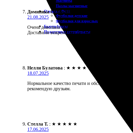
Магниты
Пазлы магнитные
Одежда с Фото
Доминика Селиванова
:
★
★
★
★
★
Футболки детские
21.08.2025
Футболки для взрослых
Бьюти-боксы
Очень довольна своим заказом. Печать фотокниги 
Подарочные сертификаты
Доставили вовремя, все без повреждений. Выбор т
Нелли Булатова
:
★
★
★
★
★
18.07.2025
Нормальное качество печати и обслуживающий персо
рекомендую друзьям.
Стелла Т.
:
★
★
★
★
★
17.06.2025