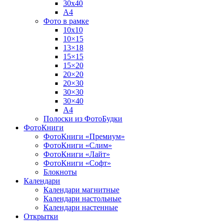
30х40
А4
Фото в рамке
10х10
10×15
13×18
15×15
15×20
20×20
20×30
30×30
30×40
A4
Полоски из ФотоБудки
ФотоКниги
ФотоКниги «Премиум»
ФотоКниги «Слим»
ФотоКниги «Лайт»
ФотоКниги «Софт»
Блокноты
Календари
Календари магнитные
Календари настольные
Календари настенные
Открытки