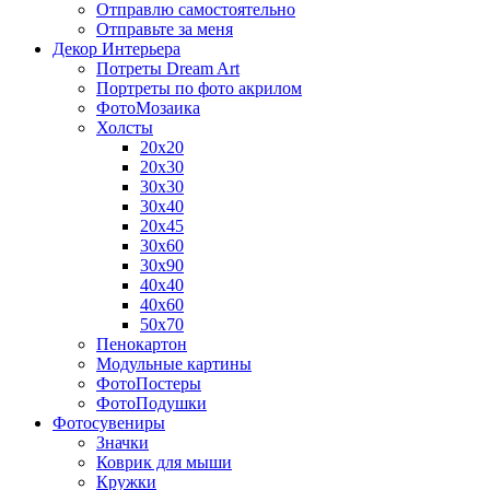
Отправлю самостоятельно
Отправьте за меня
Декор Интерьера
Потреты Dream Art
Портреты по фото акрилом
ФотоМозаика
Холсты
20х20
20х30
30х30
30х40
20х45
30х60
30х90
40х40
40х60
50х70
Пенокартон
Модульные картины
ФотоПостеры
ФотоПодушки
Фотоcувениры
Значки
Коврик для мыши
Кружки