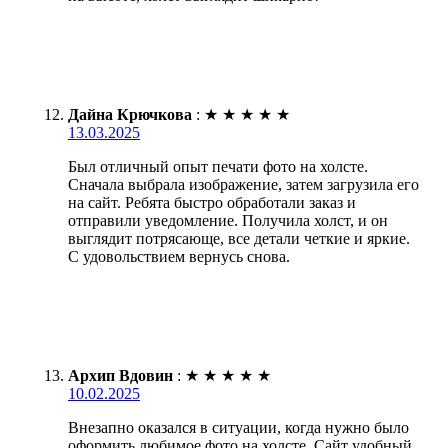
Дайна Крючкова
:
★
★
★
★
★
13.03.2025
Был отличный опыт печати фото на холсте.
Сначала выбрала изображение, затем загрузила его
на сайт. Ребята быстро обработали заказ и
отправили уведомление. Получила холст, и он
выглядит потрясающе, все детали четкие и яркие.
С удовольствием вернусь снова.
Архип Вдовин
:
★
★
★
★
★
10.02.2025
Внезапно оказался в ситуации, когда нужно было
оформить любимое фото на холсте. Сайт удобный,