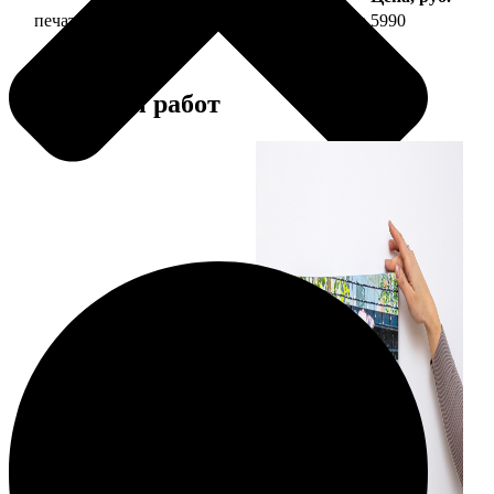
печать фото на холсте 50х70 на подрамнике
5990
Примеры работ