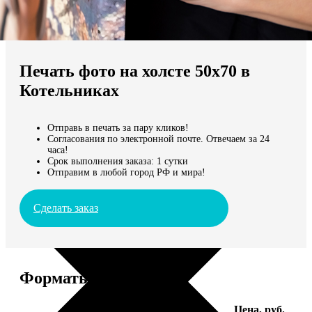
Не нашли Ваш город?
Мы доставляем по всему миру
Печать фото на холсте 50х70 в
Продолжить без города
Котельниках
Отправь в печать за пару кликов!
Согласования по электронной почте. Отвечаем за 24
часа!
Срок выполнения заказа: 1 сутки
Отправим в любой город РФ и мира!
Сделать заказ
Форматы и цены
Услуга
Цена, руб.