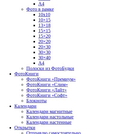
А4
Фото в рамке
10х10
10×15
13×18
15×15
15×20
20×20
20×30
30×30
30×40
A4
Полоски из ФотоБудки
ФотоКниги
ФотоКниги «Премиум»
ФотоКниги «Слим»
ФотоКниги «Лайт»
ФотоКниги «Софт»
Блокноты
Календари
Календари магнитные
Календари настольные
Календари настенные
Открытки
Отправлю самостоятельно