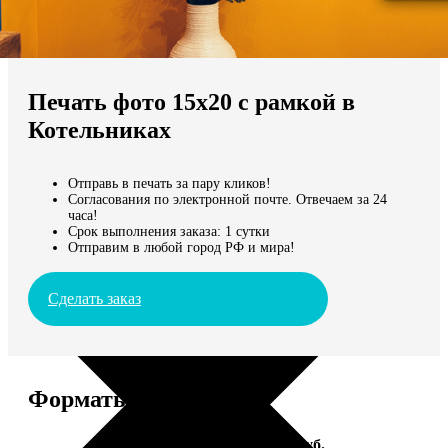
Не нашли Ваш город?
Мы доставляем по всему миру
Печать фото 15х20 с рамкой в
Продолжить без города
Котельниках
Отправь в печать за пару кликов!
Согласования по электронной почте. Отвечаем за 24
часа!
Срок выполнения заказа: 1 сутки
Отправим в любой город РФ и мира!
Сделать заказ
Форматы и цены
Услуга
Цена, руб.