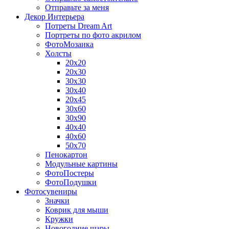
Отправьте за меня
Декор Интерьера
Потреты Dream Art
Портреты по фото акрилом
ФотоМозаика
Холсты
20х20
20х30
30х30
30х40
20х45
30х60
30х90
40х40
40х60
50х70
Пенокартон
Модульные картины
ФотоПостеры
ФотоПодушки
Фотоcувениры
Значки
Коврик для мыши
Кружки
Новогодние шары