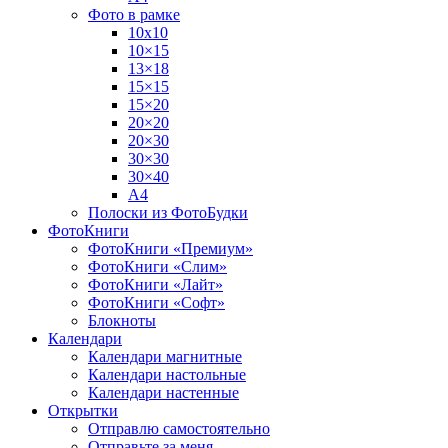
Фото в рамке
10х10
10×15
13×18
15×15
15×20
20×20
20×30
30×30
30×40
A4
Полоски из ФотоБудки
ФотоКниги
ФотоКниги «Премиум»
ФотоКниги «Слим»
ФотоКниги «Лайт»
ФотоКниги «Софт»
Блокноты
Календари
Календари магнитные
Календари настольные
Календари настенные
Открытки
Отправлю самостоятельно
Отправьте за меня