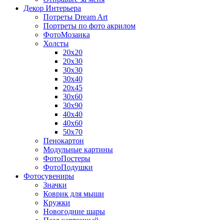
Декор Интерьера
Потреты Dream Art
Портреты по фото акрилом
ФотоМозаика
Холсты
20х20
20х30
30х30
30х40
20х45
30х60
30х90
40х40
40х60
50х70
Пенокартон
Модульные картины
ФотоПостеры
ФотоПодушки
Фотоcувениры
Значки
Коврик для мыши
Кружки
Новогодние шары