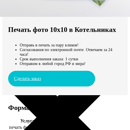
Не нашли Ваш город?
Мы доставляем по всему миру
Печать фото 10х10 в Котельниках
Продолжить без города
Отправь в печать за пару кликов!
Согласования по электронной почте. Отвечаем за 24
часа!
Срок выполнения заказа: 1 сутки
Отправим в любой город РФ и мира!
Сделать заказ
Форматы и цены
Услуга
Цена, руб.
печать фото 10х10
19