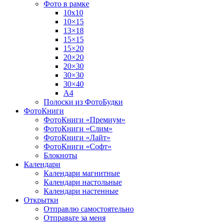
Фото в рамке
10х10
10×15
13×18
15×15
15×20
20×20
20×30
30×30
30×40
A4
Полоски из ФотоБудки
ФотоКниги
ФотоКниги «Премиум»
ФотоКниги «Слим»
ФотоКниги «Лайт»
ФотоКниги «Софт»
Блокноты
Календари
Календари магнитные
Календари настольные
Календари настенные
Открытки
Отправлю самостоятельно
Отправьте за меня