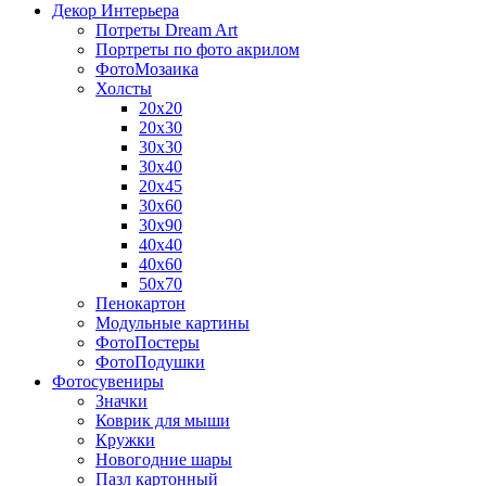
Декор Интерьера
Потреты Dream Art
Портреты по фото акрилом
ФотоМозаика
Холсты
20х20
20х30
30х30
30х40
20х45
30х60
30х90
40х40
40х60
50х70
Пенокартон
Модульные картины
ФотоПостеры
ФотоПодушки
Фотоcувениры
Значки
Коврик для мыши
Кружки
Новогодние шары
Пазл картонный