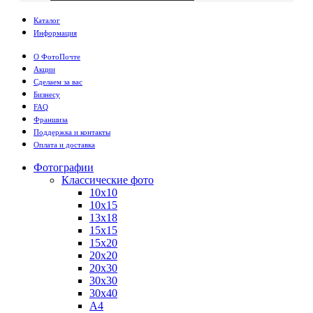
Каталог
Информация
О ФотоПочте
Акции
Сделаем за вас
Бизнесу
FAQ
Франшиза
Поддержка и контакты
Оплата и доставка
Фотографии
Классические фото
10х10
10х15
13х18
15х15
15х20
20х20
20х30
30х30
30х40
А4