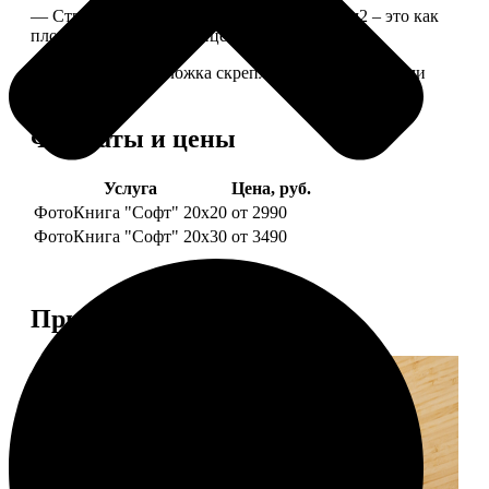
— Страницы из бумаги плотностью 170 г/м2 – это как
плотные страницы глянцевого журнала.
— Страницы и обложка скреплены металлическими
болтами.
Форматы и цены
Услуга
Цена, руб.
ФотоКнига "Софт" 20х20
от 2990
ФотоКнига "Софт" 20х30
от 3490
Примеры работ