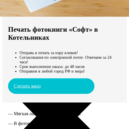
Не нашли Ваш город?
Мы доставляем по всему миру
Печать фотокниги «Софт» в
Продолжить без города
Котельниках
Отправь в печать за пару кликов!
Согласования по электронной почте. Отвечаем за 24
часа!
Срок выполнения заказа: до 48 часов
Отправим в любой город РФ и мира!
Сделать заказ
— Мягкая ламинированная обложка.
— В фотокниге от 60 до 300 страниц.