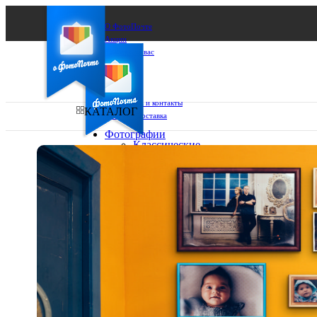
О ФотоПочте
Акции
Сделаем за вас
Бизнесу
FAQ
Франшиза
Поддержка и контакты
КАТАЛОГ
Оплата и доставка
Фотографии
Классические
фото
Ваш город:
10х10
10х15
Ваш регион доставки
13х18
15х15
Выберите из списка:
15х20
20х20
20х30
30х30
30х40
А4
Фото
в