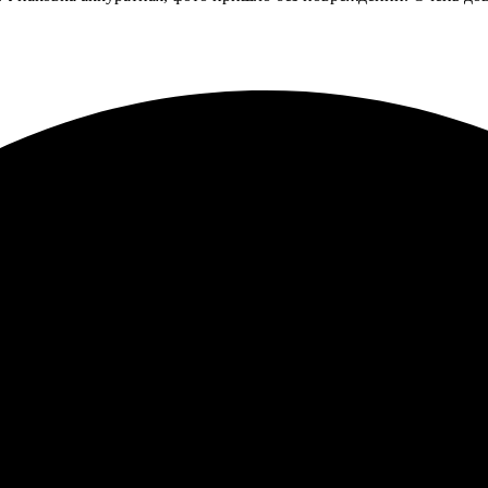
те, всё просто и понятно. Связались быстро, уточнили детали. По
зультат. Рекомендую, не разочаруетесь.
ала печать фото 20х20 с рамкой, процесс прошел быстро и прос
вый персонал, готовый ответить на вопросы. Рада, что выбрала э