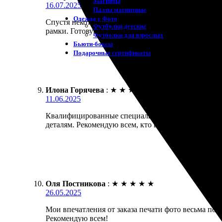
Магниты
16.07.2025
Пазлы магнитные
Одежда с Фото
Спустя некоторое время получила свою заказанную
Футболки детские
рамки. Готовую работу привезли вовремя, и качест
Футболки для взрослых
Бьюти-боксы
Подарочные сертификаты
Илона Горячева
:
★
★
★
★
★
11.06.2025
Квалифицированные специалисты и отличный резуль
деталям. Рекомендую всем, кто ценит долгосрочны
Оля Постникова
:
★
★
★
★
★
26.05.2025
Мои впечатления от заказа печати фото весьма пол
Рекомендую всем!