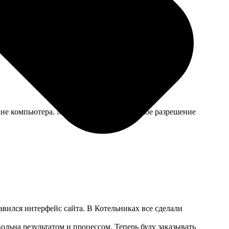
нова не скользит. Картинка не мнется под запястьем,
ране компьютера. Может, я слишком большое разрешение
авился интерфейс сайта. В Котельниках все сделали
ольна результатом и процессом. Теперь буду заказывать