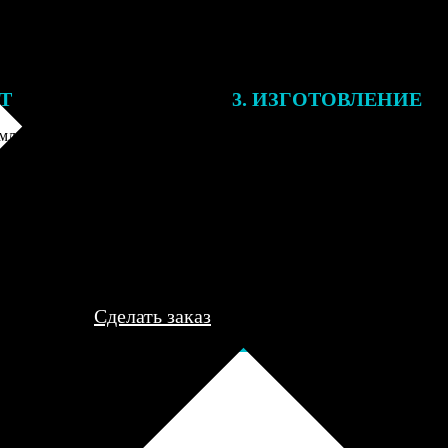
ЕТ
3. ИЗГОТОВЛЕНИЕ
ления заказа с вами свяжется
Все заказы выполняются в теч
лист, для обсуждения деталей
рабочего дня, после чего пере
ле согласования и
курьеру для доставки либо отп
я заказа по телефону и
пункт выдачи для самовывоза.
редоплаты мы приступим к его
..
Сделать заказ