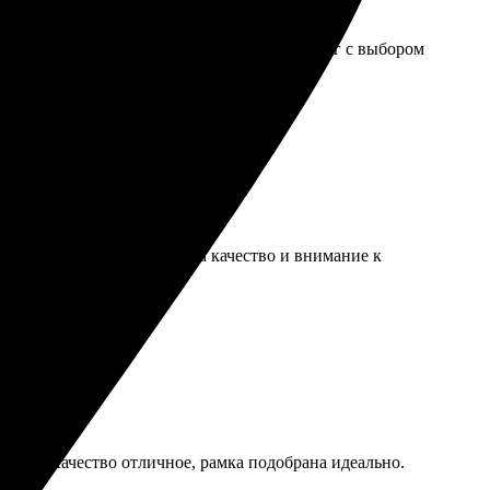
Персонал быстро ответил на вопросы и помог с выбором
ою галерею, теперь дома стало уютнее.
 удобно. Очень порадовала качество и внимание к
аявку. Качество отличное, рамка подобрана идеально.