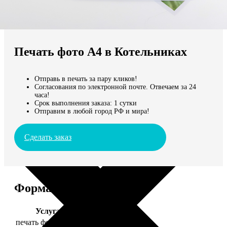
Не нашли Ваш город?
Мы доставляем по всему миру
Печать фото А4 в Котельниках
Продолжить без города
Отправь в печать за пару кликов!
Согласования по электронной почте. Отвечаем за 24
часа!
Срок выполнения заказа: 1 сутки
Отправим в любой город РФ и мира!
Сделать заказ
Форматы и цены
Услуга
Цена, руб.
печать фото 20х30
129