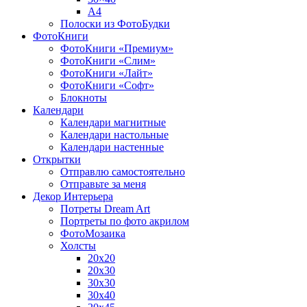
A4
Полоски из ФотоБудки
ФотоКниги
ФотоКниги «Премиум»
ФотоКниги «Слим»
ФотоКниги «Лайт»
ФотоКниги «Софт»
Блокноты
Календари
Календари магнитные
Календари настольные
Календари настенные
Открытки
Отправлю самостоятельно
Отправьте за меня
Декор Интерьера
Потреты Dream Art
Портреты по фото акрилом
ФотоМозаика
Холсты
20х20
20х30
30х30
30х40