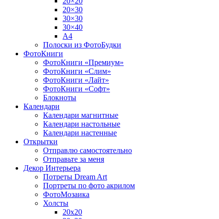
20×20
20×30
30×30
30×40
A4
Полоски из ФотоБудки
ФотоКниги
ФотоКниги «Премиум»
ФотоКниги «Слим»
ФотоКниги «Лайт»
ФотоКниги «Софт»
Блокноты
Календари
Календари магнитные
Календари настольные
Календари настенные
Открытки
Отправлю самостоятельно
Отправьте за меня
Декор Интерьера
Потреты Dream Art
Портреты по фото акрилом
ФотоМозаика
Холсты
20х20