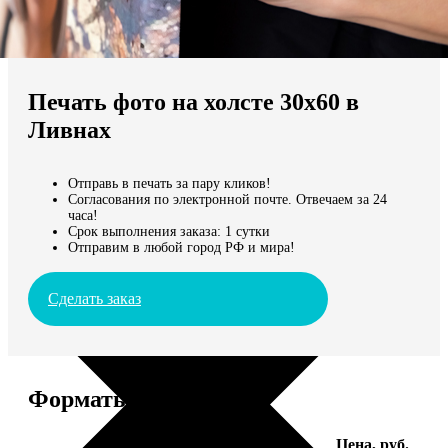
Не нашли Ваш город?
Мы доставляем по всему миру
Печать фото на холсте 30х60 в
Продолжить без города
Ливнах
Отправь в печать за пару кликов!
Согласования по электронной почте. Отвечаем за 24
часа!
Срок выполнения заказа: 1 сутки
Отправим в любой город РФ и мира!
Сделать заказ
Форматы и цены
Услуга
Цена, руб.