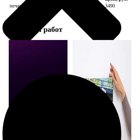
печать фото на холсте 30х60 на подрамнике
3490
Примеры работ