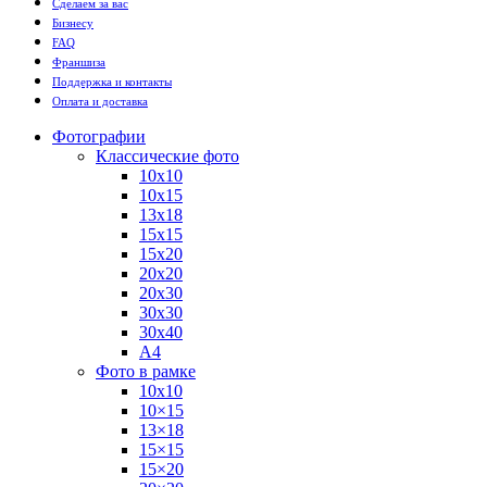
Сделаем за вас
Бизнесу
FAQ
Франшиза
Поддержка и контакты
Оплата и доставка
Фотографии
Классические фото
10х10
10х15
13х18
15х15
15х20
20х20
20х30
30х30
30х40
А4
Фото в рамке
10х10
10×15
13×18
15×15
15×20