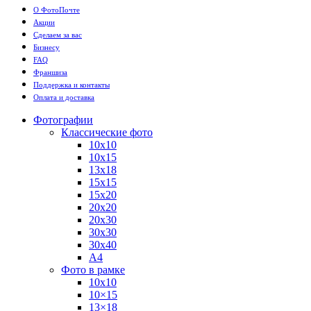
О ФотоПочте
Акции
Сделаем за вас
Бизнесу
FAQ
Франшиза
Поддержка и контакты
Оплата и доставка
Фотографии
Классические фото
10х10
10х15
13х18
15х15
15х20
20х20
20х30
30х30
30х40
А4
Фото в рамке
10х10
10×15
13×18