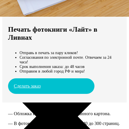
Не нашли Ваш город?
Мы доставляем по всему миру
Печать фотокниги «Лайт» в
Продолжить без города
Ливнах
Отправь в печать за пару кликов!
Согласования по электронной почте. Отвечаем за 24
часа!
Срок выполнения заказа: до 48 часов
Отправим в любой город РФ и мира!
Сделать заказ
— Обложка из твердого ламинированного картона.
— В фотокниге можно разместить от 40 до 300 страниц.