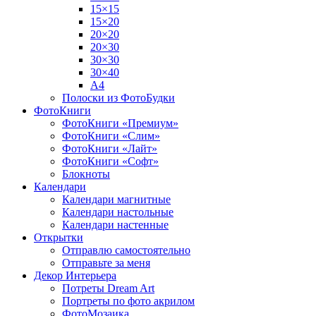
15×15
15×20
20×20
20×30
30×30
30×40
A4
Полоски из ФотоБудки
ФотоКниги
ФотоКниги «Премиум»
ФотоКниги «Слим»
ФотоКниги «Лайт»
ФотоКниги «Софт»
Блокноты
Календари
Календари магнитные
Календари настольные
Календари настенные
Открытки
Отправлю самостоятельно
Отправьте за меня
Декор Интерьера
Потреты Dream Art
Портреты по фото акрилом
ФотоМозаика