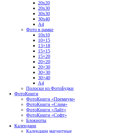
20х20
20х30
30х30
30х40
А4
Фото в рамке
10х10
10×15
13×18
15×15
15×20
20×20
20×30
30×30
30×40
A4
Полоски из ФотоБудки
ФотоКниги
ФотоКниги «Премиум»
ФотоКниги «Слим»
ФотоКниги «Лайт»
ФотоКниги «Софт»
Блокноты
Календари
Календари магнитные