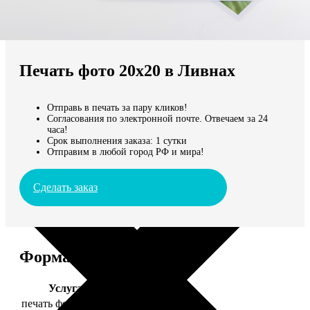
Не нашли Ваш город?
Мы доставляем по всему миру
Печать фото 20х20 в Ливнах
Продолжить без города
Отправь в печать за пару кликов!
Согласования по электронной почте. Отвечаем за 24
часа!
Срок выполнения заказа: 1 сутки
Отправим в любой город РФ и мира!
Сделать заказ
Форматы и цены
Услуга
Цена, руб.
печать фото 20х20
119