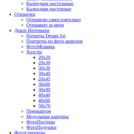
Календари настольные
Календари настенные
Открытки
Отправлю самостоятельно
Отправьте за меня
Декор Интерьера
Потреты Dream Art
Портреты по фото акрилом
ФотоМозаика
Холсты
20х20
20х30
30х30
30х40
20х45
30х60
30х90
40х40
40х60
50х70
Пенокартон
Модульные картины
ФотоПостеры
ФотоПодушки
Фотоcувениры