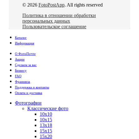
© 2026
FotoPostApp
. All rights reserved
Политика в отношении обработки
персональных данных
Пользовательское соглашение
Каталог
Информация
О ФотоПочте
Акции
Сделаем за вас
Бизнесу
FAQ
Франшиза
Поддержка и контакты
Оплата и доставка
Фотографии
Классические фото
10х10
10х15
13х18
15х15
15х20