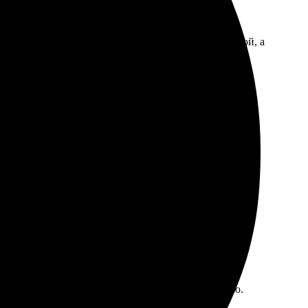
ым, все шаги были ясны. Печать вышла качественной, а
чно упаковали. Качество на высоте! Рекомендую всем!
иятно держать в руках. В общем, всем рекомендую.