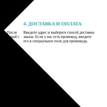
4. ДОСТАВКА И ОПЛАТА
той. После
Введите адрес и выберите способ доставки
 на email с
заказа. Если у вас есть промокод, введите
вим заказ
его в специальное поле для промокода.
мером для