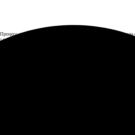
 Процесс оказался простым и быстрым. Выбрала фото, загрузила 
то ожидала – качественная печать и стильное оформление. Упаков
 на сайте — все просто и удобно. Доставка пришла вовремя, упа
дую!