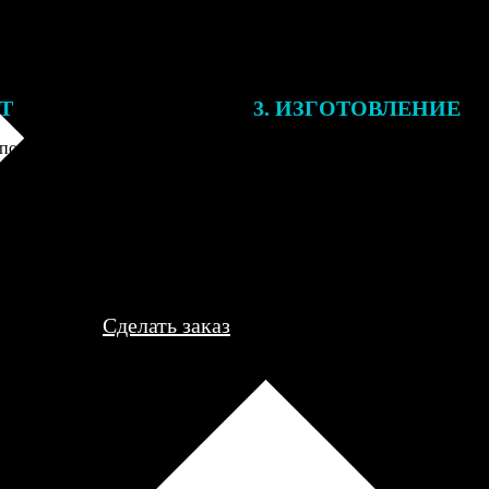
ЕТ
3. ИЗГОТОВЛЕНИЕ
подготовки заказа к печати
Оплатите заказ банковской кар
алисты могут связаться с Вами
оплаты получите подтверждение
му телефону или email для
описанием заказа. Когда отпра
я деталей.
вы получите письмо с трек-но
отслеживания.
Сделать заказ