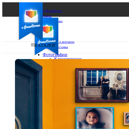
О ФотоПочте
Акции
Сделаем за вас
Бизнесу
FAQ
Франшиза
Поддержка и контакты
КАТАЛОГ
Оплата и доставка
Фотографии
Классические
фото
Ваш город:
10х10
10х15
Ваш регион доставки
13х18
15х15
Выберите из списка:
15х20
20х20
20х30
30х30
30х40
А4
Фото
в