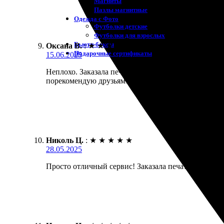
Магниты
Пазлы магнитные
Одежда с Фото
Футболки детские
Футболки для взрослых
Бьюти-боксы
Оксана В.
:
★
★
★
★
★
Подарочные сертификаты
15.06.2025
Неплохо. Заказала печать 10х10 с рамкой. Сделали
порекомендую друзьям!
Николь Ц.
:
★
★
★
★
★
28.05.2025
Просто отличный сервис! Заказала печать в рамке, 