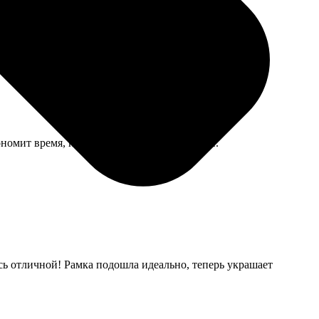
ожка уже слегка потерлась, но это от частого
ономит время, не надо самому на почту идти.
ась отличной! Рамка подошла идеально, теперь украшает