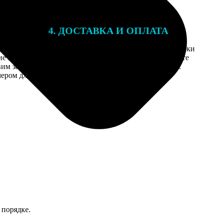
4. ДОСТАВКА И ОПЛАТА
той. После
Введите адрес и выберите способ доставки
 на email с
заказа. Если у вас есть промокод, введите
вим заказ
его в специальное поле для промокода.
мером для
 порядке.