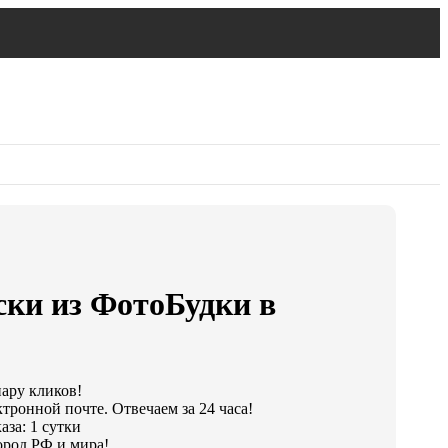
ски из ФотоБудки в
пару кликов!
тронной почте. Отвечаем за 24 часа!
за: 1 сутки
ород РФ и мира!