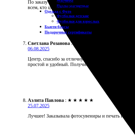
Магниты
По заказу печати полоски все прошло отлично. Ра
Пазлы магнитные
всем, кто ценит хорошие печатные материалы!
Одежда с Фото
Футболки детские
Футболки для взрослых
Бьюти-боксы
Подарочные сертификаты
Светлана Розанова
:
★
★
★
★
★
06.08.2025
Центр, спасибо за отличную работу! Заказала печа
простой и удобный. Получила результат, полност
Аэлита Павлова
:
★
★
★
★
★
25.07.2025
Лучшее! Заказывала фотосувениры и печать из Фото