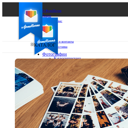
О ФотоПочте
Акции
Сделаем за вас
Бизнесу
FAQ
Франшиза
Поддержка и контакты
КАТАЛОГ
Оплата и доставка
Фотографии
Классические
фото
Ваш город:
10х10
10х15
Ваш регион доставки
13х18
15х15
Выберите из списка:
15х20
20х20
20х30
30х30
30х40
А4
Фото
в