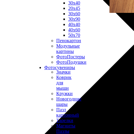
30х40
20х45
30х60
30х90
40х40
40х60
50х70
Пенокартон
Модульные
картины
ФотоПостеры
ФотоПодушки
Фотоcувениры
Значки
Коврик
для
мыши
Кружки
Новогодние
шары
Пазл
картонный
Тарелки
Магниты
Пазлы