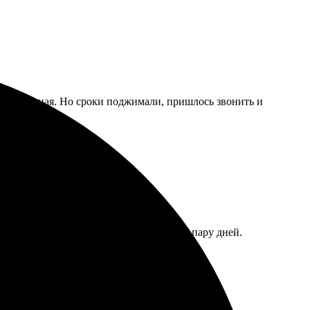
дача точная. Но сроки поджимали, пришлось звонить и
т. Получила в пункте выдачи уже через пару дней.
м, жду не дождусь результата!