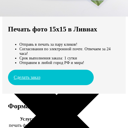
Не нашли Ваш город?
Мы доставляем по всему миру
Печать фото 15х15 в Ливнах
Продолжить без города
Отправь в печать за пару кликов!
Согласования по электронной почте. Отвечаем за 24
часа!
Срок выполнения заказа: 1 сутки
Отправим в любой город РФ и мира!
Сделать заказ
Форматы и цены
Услуга
Цена, руб.
печать фото 15х15
43