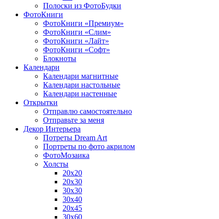
Полоски из ФотоБудки
ФотоКниги
ФотоКниги «Премиум»
ФотоКниги «Слим»
ФотоКниги «Лайт»
ФотоКниги «Софт»
Блокноты
Календари
Календари магнитные
Календари настольные
Календари настенные
Открытки
Отправлю самостоятельно
Отправьте за меня
Декор Интерьера
Потреты Dream Art
Портреты по фото акрилом
ФотоМозаика
Холсты
20х20
20х30
30х30
30х40
20х45
30х60