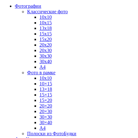
Фотографии
Классические фото
10х10
10х15
13х18
15х15
15х20
20х20
20х30
30х30
30х40
А4
Фото в рамке
10х10
10×15
13×18
15×15
15×20
20×20
20×30
30×30
30×40
A4
Полоски из ФотоБудки