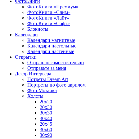
ФотоКниги
ФотоКниги «Премиум»
ФотоКниги «Слим»
ФотоКниги «Лайт»
ФотоКниги «Софт»
Блокноты
Календари
Календари магнитные
Календари настольные
Календари настенные
Открытки
Отправлю самостоятельно
Отправьте за меня
Декор Интерьера
Потреты Dream Art
Портреты по фото акрилом
ФотоМозаика
Холсты
20х20
20х30
30х30
30х40
20х45
30х60
30х90