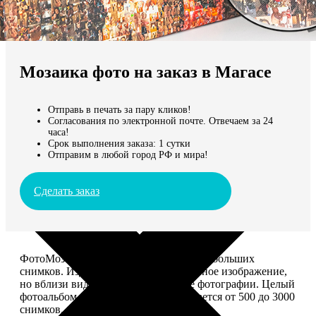
Не нашли Ваш город?
Мы доставляем по всему миру
Мозаика фото на заказ в Магасе
Продолжить без города
Отправь в печать за пару кликов!
Согласования по электронной почте. Отвечаем за 24
часа!
Срок выполнения заказа: 1 сутки
Отправим в любой город РФ и мира!
Сделать заказ
ФотоМозаика – это картина из сотен небольших
снимков. Издалека смотрится как единое изображение,
но вблизи видно, что это отдельные фотографии. Целый
фотоальбом в одной картине: помещается от 500 до 3000
снимков.