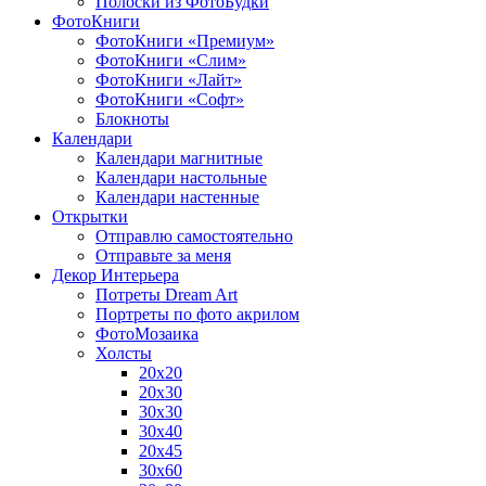
Полоски из ФотоБудки
ФотоКниги
ФотоКниги «Премиум»
ФотоКниги «Слим»
ФотоКниги «Лайт»
ФотоКниги «Софт»
Блокноты
Календари
Календари магнитные
Календари настольные
Календари настенные
Открытки
Отправлю самостоятельно
Отправьте за меня
Декор Интерьера
Потреты Dream Art
Портреты по фото акрилом
ФотоМозаика
Холсты
20х20
20х30
30х30
30х40
20х45
30х60