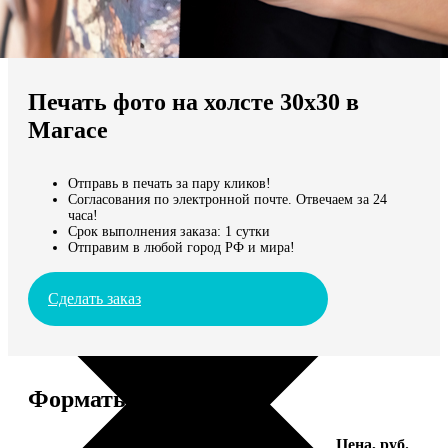
Не нашли Ваш город?
Мы доставляем по всему миру
Печать фото на холсте 30х30 в
Продолжить без города
Магасе
Отправь в печать за пару кликов!
Согласования по электронной почте. Отвечаем за 24
часа!
Срок выполнения заказа: 1 сутки
Отправим в любой город РФ и мира!
Сделать заказ
Форматы и цены
Услуга
Цена, руб.