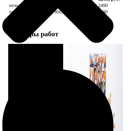
печать фото на холсте 30х30 на подрамнике
2490
печать фото на холсте 30х30 в раме
4990
Примеры работ