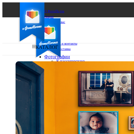
О ФотоПочте
Акции
Сделаем за вас
Бизнесу
FAQ
Франшиза
Поддержка и контакты
КАТАЛОГ
Оплата и доставка
Фотографии
Классические
фото
Ваш город:
10х10
10х15
Ваш регион доставки
13х18
15х15
Выберите из списка:
15х20
20х20
20х30
30х30
30х40
А4
Фото
в