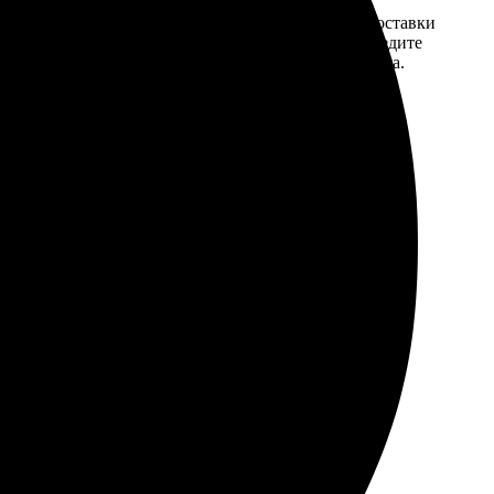
той. После
Введите адрес и выберите способ доставки
 на email с
заказа. Если у вас есть промокод, введите
вим заказ
его в специальное поле для промокода.
мером для
в пачке была со смещенной обрезкой, видимо, в