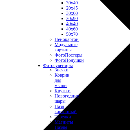
30х40
20х45
30х60
30х90
40х40
40х60
50х70
Пенокартон
Модульные
картины
ФотоПостеры
ФотоПодушки
Фотоcувениры
Значки
Коврик
для
мыши
Кружки
Новогодние
шары
Пазл
картонный
Тарелки
Магниты
Пазлы