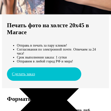
Не нашли Ваш город?
Мы доставляем по всему миру
Печать фото на холсте 20х45 в
Продолжить без города
Магасе
Отправь в печать за пару кликов!
Согласования по электронной почте. Отвечаем за 24
часа!
Срок выполнения заказа: 1 сутки
Отправим в любой город РФ и мира!
Сделать заказ
Форматы и цены
Услуга
Цена, руб.