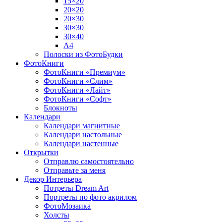
15×20
20×20
20×30
30×30
30×40
A4
Полоски из ФотоБудки
ФотоКниги
ФотоКниги «Премиум»
ФотоКниги «Слим»
ФотоКниги «Лайт»
ФотоКниги «Софт»
Блокноты
Календари
Календари магнитные
Календари настольные
Календари настенные
Открытки
Отправлю самостоятельно
Отправьте за меня
Декор Интерьера
Потреты Dream Art
Портреты по фото акрилом
ФотоМозаика
Холсты