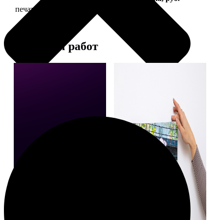
печать фото на холсте с подрамником
2490
Примеры работ