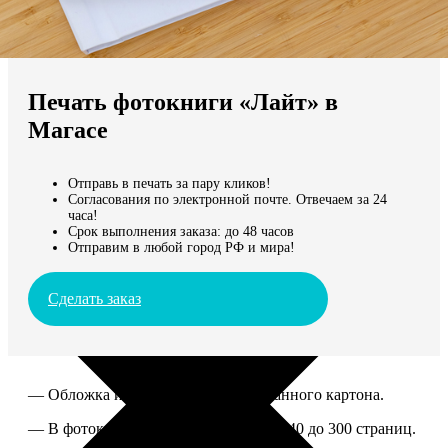
Не нашли Ваш город?
Мы доставляем по всему миру
Печать фотокниги «Лайт» в
Продолжить без города
Магасе
Отправь в печать за пару кликов!
Согласования по электронной почте. Отвечаем за 24
часа!
Срок выполнения заказа: до 48 часов
Отправим в любой город РФ и мира!
Сделать заказ
— Обложка из твердого ламинированного картона.
— В фотокниге можно разместить от 40 до 300 страниц.