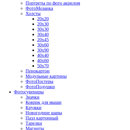
Портреты по фото акрилом
ФотоМозаика
Холсты
20х20
20х30
30х30
30х40
20х45
30х60
30х90
40х40
40х60
50х70
Пенокартон
Модульные картины
ФотоПостеры
ФотоПодушки
Фотоcувениры
Значки
Коврик для мыши
Кружки
Новогодние шары
Пазл картонный
Тарелки
Магниты