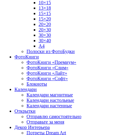
10×15
13×18
15×15
15×20
20×20
20×30
30×30
30×40
A4
Полоски из ФотоБудки
ФотоКниги
ФотоКниги «Премиум»
ФотоКниги «Слим»
ФотоКниги «Лайт»
ФотоКниги «Софт»
Блокноты
Календари
Календари магнитные
Календари настольные
Календари настенные
Открытки
Отправлю самостоятельно
Отправьте за меня
Декор Интерьера
Потреты Dream Art