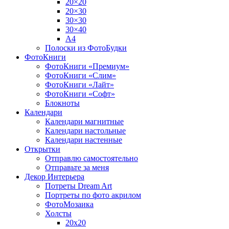
20×20
20×30
30×30
30×40
A4
Полоски из ФотоБудки
ФотоКниги
ФотоКниги «Премиум»
ФотоКниги «Слим»
ФотоКниги «Лайт»
ФотоКниги «Софт»
Блокноты
Календари
Календари магнитные
Календари настольные
Календари настенные
Открытки
Отправлю самостоятельно
Отправьте за меня
Декор Интерьера
Потреты Dream Art
Портреты по фото акрилом
ФотоМозаика
Холсты
20х20