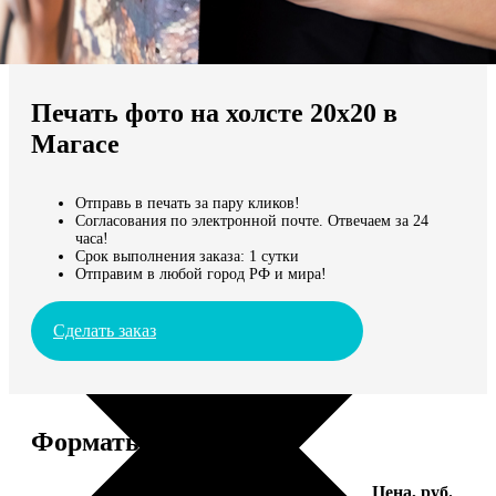
Не нашли Ваш город?
Мы доставляем по всему миру
Печать фото на холсте 20х20 в
Продолжить без города
Магасе
Отправь в печать за пару кликов!
Согласования по электронной почте. Отвечаем за 24
часа!
Срок выполнения заказа: 1 сутки
Отправим в любой город РФ и мира!
Сделать заказ
Форматы и цены
Услуга
Цена, руб.