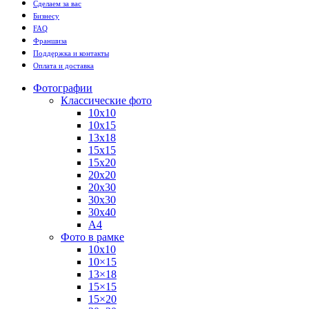
Сделаем за вас
Бизнесу
FAQ
Франшиза
Поддержка и контакты
Оплата и доставка
Фотографии
Классические фото
10х10
10х15
13х18
15х15
15х20
20х20
20х30
30х30
30х40
А4
Фото в рамке
10х10
10×15
13×18
15×15
15×20