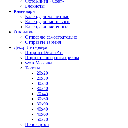
ФотоКниги «Софт»
Блокноты
Календари
Календари магнитные
Календари настольные
Календари настенные
Открытки
Отправлю самостоятельно
Отправьте за меня
Декор Интерьера
Потреты Dream Art
Портреты по фото акрилом
ФотоМозаика
Холсты
20х20
20х30
30х30
30х40
20х45
30х60
30х90
40х40
40х60
50х70
Пенокартон