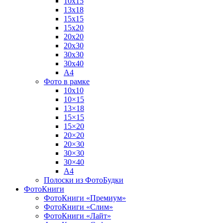
10х15
13х18
15х15
15х20
20х20
20х30
30х30
30х40
А4
Фото в рамке
10х10
10×15
13×18
15×15
15×20
20×20
20×30
30×30
30×40
A4
Полоски из ФотоБудки
ФотоКниги
ФотоКниги «Премиум»
ФотоКниги «Слим»
ФотоКниги «Лайт»