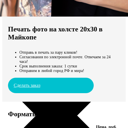
Не нашли Ваш город?
Мы доставляем по всему миру
Печать фото на холсте 20х30 в
Продолжить без города
Майкопе
Отправь в печать за пару кликов!
Согласования по электронной почте. Отвечаем за 24
часа!
Срок выполнения заказа: 1 сутки
Отправим в любой город РФ и мира!
Сделать заказ
Форматы и цены
Услуга
Цена, руб.