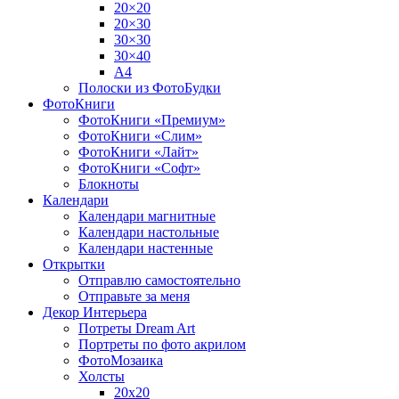
20×20
20×30
30×30
30×40
A4
Полоски из ФотоБудки
ФотоКниги
ФотоКниги «Премиум»
ФотоКниги «Слим»
ФотоКниги «Лайт»
ФотоКниги «Софт»
Блокноты
Календари
Календари магнитные
Календари настольные
Календари настенные
Открытки
Отправлю самостоятельно
Отправьте за меня
Декор Интерьера
Потреты Dream Art
Портреты по фото акрилом
ФотоМозаика
Холсты
20х20