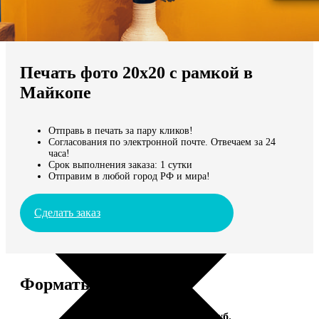
Не нашли Ваш город?
Мы доставляем по всему миру
Печать фото 20х20 с рамкой в
Продолжить без города
Майкопе
Отправь в печать за пару кликов!
Согласования по электронной почте. Отвечаем за 24
часа!
Срок выполнения заказа: 1 сутки
Отправим в любой город РФ и мира!
Сделать заказ
Форматы и цены
Услуга
Цена, руб.