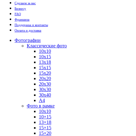
Сделаем за вас
Бизнесу
FAQ
Франшиза
Поддержка и контакты
Оплата и доставка
Фотографии
Классические фото
10х10
10х15
13х18
15х15
15х20
20х20
20х30
30х30
30х40
А4
Фото в рамке
10х10
10×15
13×18
15×15
15×20