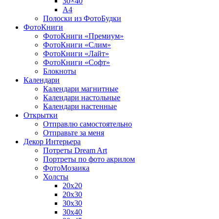
30×40
A4
Полоски из ФотоБудки
ФотоКниги
ФотоКниги «Премиум»
ФотоКниги «Слим»
ФотоКниги «Лайт»
ФотоКниги «Софт»
Блокноты
Календари
Календари магнитные
Календари настольные
Календари настенные
Открытки
Отправлю самостоятельно
Отправьте за меня
Декор Интерьера
Потреты Dream Art
Портреты по фото акрилом
ФотоМозаика
Холсты
20х20
20х30
30х30
30х40