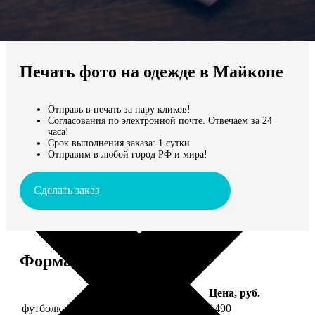
Не нашли Ваш город?
Мы доставляем по всему миру
Печать фото на одежде в Майкопе
Продолжить без города
Отправь в печать за пару кликов!
Согласования по электронной почте. Отвечаем за 24
часа!
Срок выполнения заказа: 1 сутки
Отправим в любой город РФ и мира!
Сделать заказ
Форматы и цены
Услуга
Цена, руб.
футболка детская с фото рост 118 см
1490