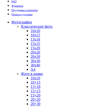
FAQ
Франшиза
Поддержка и контакты
Оплата и доставка
Фотографии
Классические фото
10х10
10х15
13х18
15х15
15х20
20х20
20х30
30х30
30х40
А4
Фото в рамке
10х10
10×15
13×18
15×15
15×20
20×20
20×30