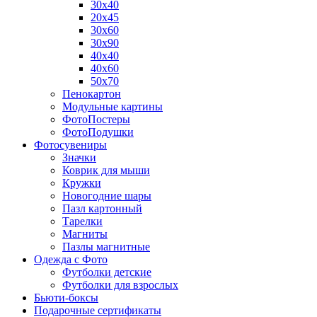
30х40
20х45
30х60
30х90
40х40
40х60
50х70
Пенокартон
Модульные картины
ФотоПостеры
ФотоПодушки
Фотоcувениры
Значки
Коврик для мыши
Кружки
Новогодние шары
Пазл картонный
Тарелки
Магниты
Пазлы магнитные
Одежда с Фото
Футболки детские
Футболки для взрослых
Бьюти-боксы
Подарочные сертификаты