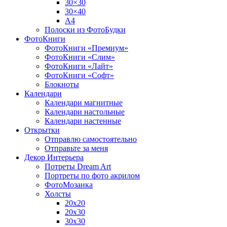
30×30
30×40
A4
Полоски из ФотоБудки
ФотоКниги
ФотоКниги «Премиум»
ФотоКниги «Слим»
ФотоКниги «Лайт»
ФотоКниги «Софт»
Блокноты
Календари
Календари магнитные
Календари настольные
Календари настенные
Открытки
Отправлю самостоятельно
Отправьте за меня
Декор Интерьера
Потреты Dream Art
Портреты по фото акрилом
ФотоМозаика
Холсты
20х20
20х30
30х30