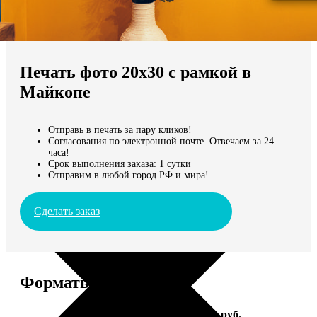
Не нашли Ваш город?
Мы доставляем по всему миру
Печать фото 20х30 с рамкой в
Продолжить без города
Майкопе
Отправь в печать за пару кликов!
Согласования по электронной почте. Отвечаем за 24
часа!
Срок выполнения заказа: 1 сутки
Отправим в любой город РФ и мира!
Сделать заказ
Форматы и цены
Услуга
Цена, руб.