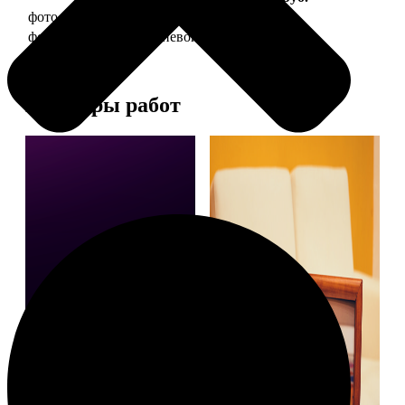
фото 20х30 в деревянной рамке
990
фото 20х30 в алюминиевой рамке
2490
Примеры работ