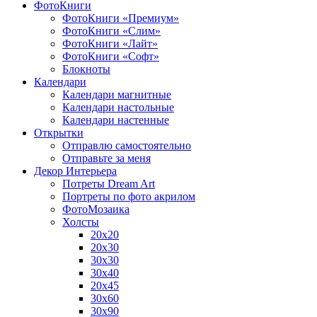
ФотоКниги
ФотоКниги «Премиум»
ФотоКниги «Слим»
ФотоКниги «Лайт»
ФотоКниги «Софт»
Блокноты
Календари
Календари магнитные
Календари настольные
Календари настенные
Открытки
Отправлю самостоятельно
Отправьте за меня
Декор Интерьера
Потреты Dream Art
Портреты по фото акрилом
ФотоМозаика
Холсты
20х20
20х30
30х30
30х40
20х45
30х60
30х90