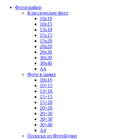
Фотографии
Классические фото
10х10
10х15
13х18
15х15
15х20
20х20
20х30
30х30
30х40
А4
Фото в рамке
10х10
10×15
13×18
15×15
15×20
20×20
20×30
30×30
30×40
A4
Полоски из ФотоБудки