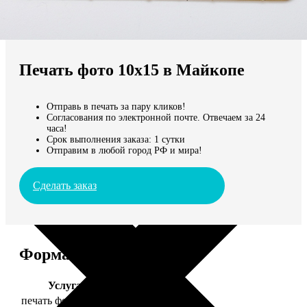
Не нашли Ваш город?
Мы доставляем по всему миру
Печать фото 10х15 в Майкопе
Продолжить без города
Отправь в печать за пару кликов!
Согласования по электронной почте. Отвечаем за 24
часа!
Срок выполнения заказа: 1 сутки
Отправим в любой город РФ и мира!
Сделать заказ
Форматы и цены
Услуга
Цена, руб.
печать фото 10х15
24