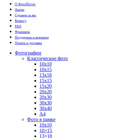
О ФотоПочте
Акции
Сделаем за вас
Бизнесу
FAQ
Франшиза
Поддержка и контакты
Оплата и доставка
Фотографии
Классические фото
10х10
10х15
13х18
15х15
15х20
20х20
20х30
30х30
30х40
А4
Фото в рамке
10х10
10×15
13×18