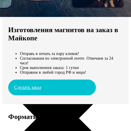
Не нашли Ваш город?
Мы доставляем по всему миру
Изготовления магнитов на заказ в
Продолжить без города
Майкопе
Отправь в печать за пару кликов!
Согласования по электронной почте. Отвечаем за 24
часа!
Срок выполнения заказа: 1 сутки
Отправим в любой город РФ и мира!
Сделать заказ
Форматы и цены
Услуга
Цена, руб.