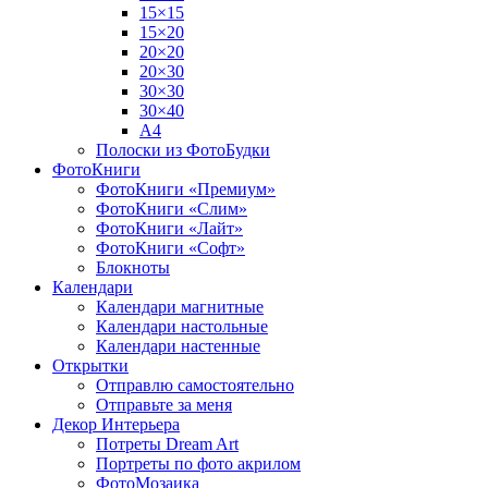
15×15
15×20
20×20
20×30
30×30
30×40
A4
Полоски из ФотоБудки
ФотоКниги
ФотоКниги «Премиум»
ФотоКниги «Слим»
ФотоКниги «Лайт»
ФотоКниги «Софт»
Блокноты
Календари
Календари магнитные
Календари настольные
Календари настенные
Открытки
Отправлю самостоятельно
Отправьте за меня
Декор Интерьера
Потреты Dream Art
Портреты по фото акрилом
ФотоМозаика