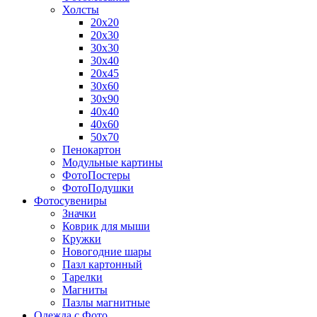
Холсты
20х20
20х30
30х30
30х40
20х45
30х60
30х90
40х40
40х60
50х70
Пенокартон
Модульные картины
ФотоПостеры
ФотоПодушки
Фотоcувениры
Значки
Коврик для мыши
Кружки
Новогодние шары
Пазл картонный
Тарелки
Магниты
Пазлы магнитные
Одежда с Фото