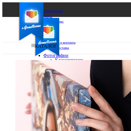
О ФотоПочте
Акции
Сделаем за вас
Бизнесу
FAQ
Франшиза
Поддержка и контакты
КАТАЛОГ
Оплата и доставка
Фотографии
Классические
фото
Ваш город:
10х10
10х15
Ваш регион доставки
13х18
15х15
Выберите из списка:
15х20
20х20
20х30
30х30
30х40
А4
Фото
в