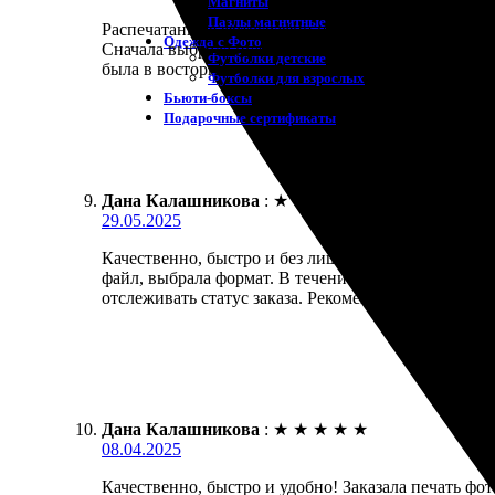
Магниты
Пазлы магнитные
Распечатанные фотографии на холсте превзошли вс
Одежда с Фото
Сначала выбрала нужное изображение, затем оформи
Футболки детские
была в восторге от ярких цветов и четкости изобр
Футболки для взрослых
Бьюти-боксы
Подарочные сертификаты
Дана Калашникова
:
★
★
★
★
★
29.05.2025
Качественно, быстро и без лишних проблем. Заказа
файл, выбрала формат. В течение пары дней получи
отслеживать статус заказа. Рекомендую всем, кто ц
Дана Калашникова
:
★
★
★
★
★
08.04.2025
Качественно, быстро и удобно! Заказала печать фот