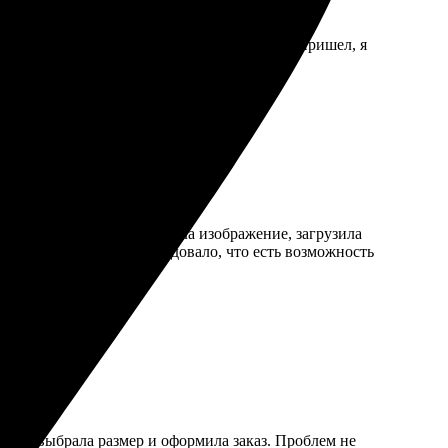
печати — на высшем уровне.
ействий и четкая инструкция. Когда холст пришел, я
прост и интуитивен. Выбрала изображение, загрузила
во на высоте. Очень порадовало, что есть возможность
жение, выбрала размер и оформила заказ. Проблем не