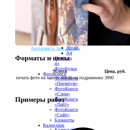
рамке
10х10
10×15
13×18
15×15
15×20
20×20
20×30
Не нашли Ваш город?
Мы доставляем по всему миру
30×30
30×40
Продолжить без города
A4
Форматы и цены
Полоски
из
ФотоБудки
Услуга
Цена, руб.
ФотоКниги
печать фото на холсте 40х40 на подрамнике
3990
ФотоКниги
«Премиум»
ФотоКниги
«Слим»
Примеры работ
ФотоКниги
«Лайт»
ФотоКниги
«Софт»
Блокноты
Календари
Календари