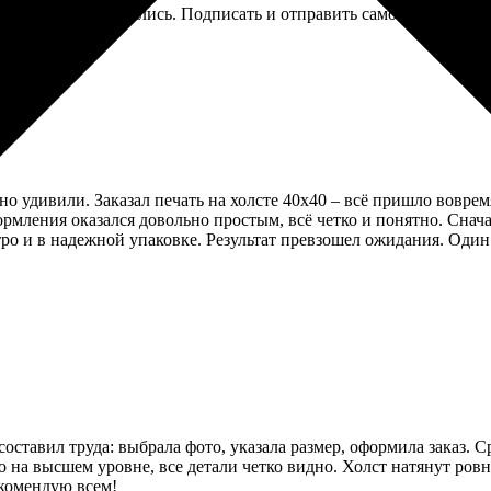
 в конверте, не помялись. Подписать и отправить самому — вышл
 удивили. Заказал печать на холсте 40х40 – всё пришло воврем
ормления оказался довольно простым, всё четко и понятно. Снач
тро и в надежной упаковке. Результат превзошел ожидания. Один
е составил труда: выбрала фото, указала размер, оформила заказ.
о на высшем уровне, все детали четко видно. Холст натянут ров
екомендую всем!