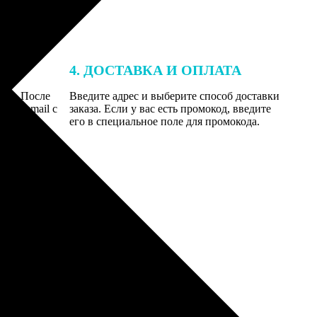
4. ДОСТАВКА И ОПЛАТА
той. После
Введите адрес и выберите способ доставки
 на email с
заказа. Если у вас есть промокод, введите
вим заказ
его в специальное поле для промокода.
мером для