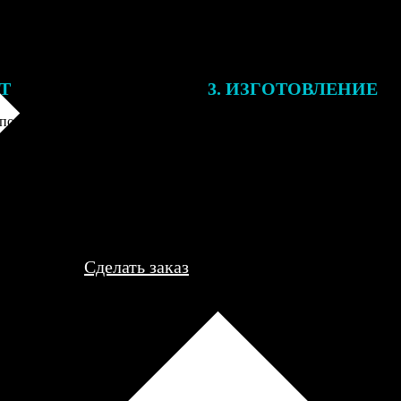
ЕТ
3. ИЗГОТОВЛЕНИЕ
подготовки заказа к печати
Оплатите заказ банковской кар
алисты могут связаться с Вами
оплаты получите подтверждение
му телефону или email для
описанием заказа. Когда отпра
я деталей.
вы получите письмо с трек-но
отслеживания.
Сделать заказ