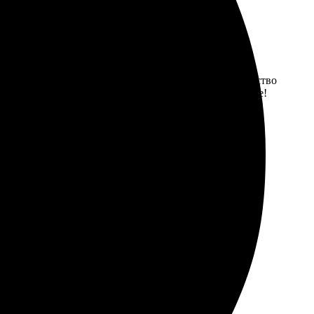
ру минут. Интерфейс понятный, всё легко найти. Качество
выми работами. Рекомендую попробовать, не пожалеете!
лучилась чёткой, живой. Рекомендую, не пожалеете!