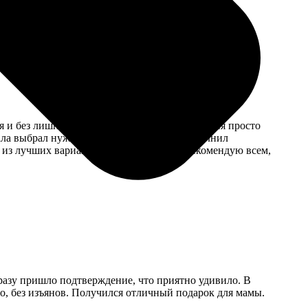
о даже дешевле чем покупать готовые.
я и без лишних проблем. Качество изображения просто
ала выбрал нужное изображение, затем заполнил
 из лучших вариантов для фотопечати. Рекомендую всем,
 Сразу пришло подтверждение, что приятно удивило. В
но, без изъянов. Получился отличный подарок для мамы.