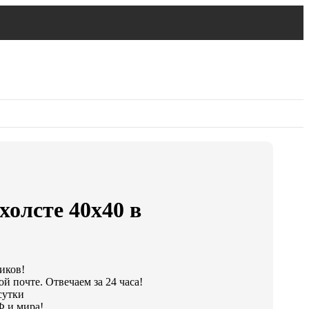
холсте 40х40 в
иков!
й почте. Отвечаем за 24 часа!
сутки
Ф и мира!