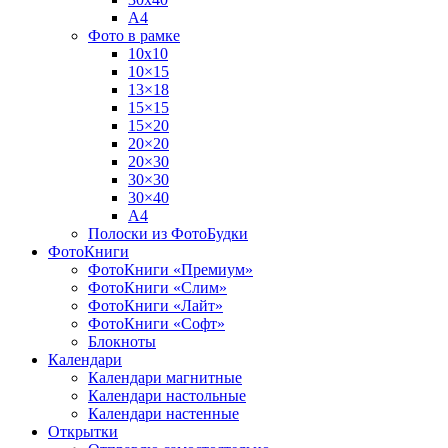
А4
Фото в рамке
10х10
10×15
13×18
15×15
15×20
20×20
20×30
30×30
30×40
A4
Полоски из ФотоБудки
ФотоКниги
ФотоКниги «Премиум»
ФотоКниги «Слим»
ФотоКниги «Лайт»
ФотоКниги «Софт»
Блокноты
Календари
Календари магнитные
Календари настольные
Календари настенные
Открытки