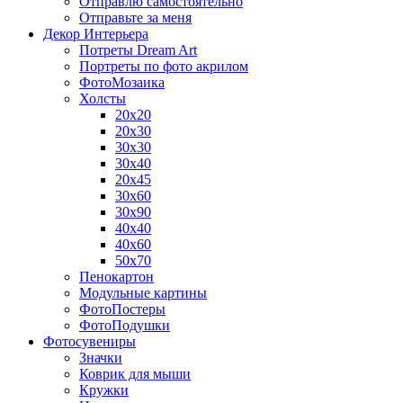
Отправлю самостоятельно
Отправьте за меня
Декор Интерьера
Потреты Dream Art
Портреты по фото акрилом
ФотоМозаика
Холсты
20х20
20х30
30х30
30х40
20х45
30х60
30х90
40х40
40х60
50х70
Пенокартон
Модульные картины
ФотоПостеры
ФотоПодушки
Фотоcувениры
Значки
Коврик для мыши
Кружки