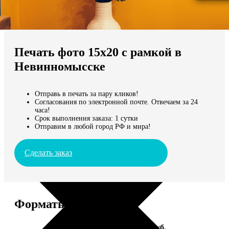
Не нашли Ваш город?
Мы доставляем по всему миру
Печать фото 15х20 с рамкой в
Продолжить без города
Невинномысске
Отправь в печать за пару кликов!
Согласования по электронной почте. Отвечаем за 24
часа!
Срок выполнения заказа: 1 сутки
Отправим в любой город РФ и мира!
Сделать заказ
Форматы и цены
Услуга
Цена, руб.