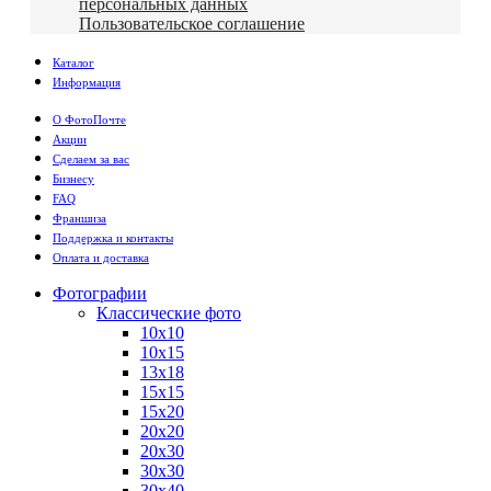
персональных данных
Пользовательское соглашение
Каталог
Информация
О ФотоПочте
Акции
Сделаем за вас
Бизнесу
FAQ
Франшиза
Поддержка и контакты
Оплата и доставка
Фотографии
Классические фото
10х10
10х15
13х18
15х15
15х20
20х20
20х30
30х30
30х40