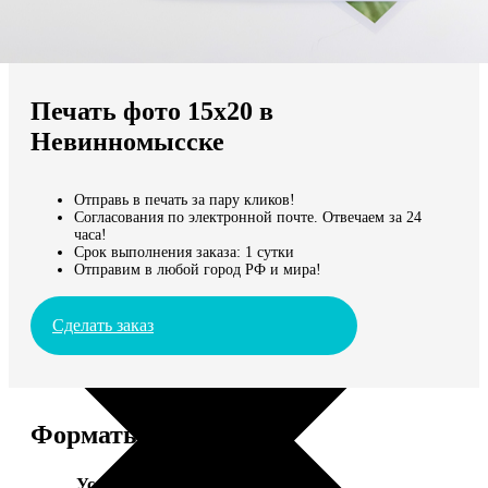
Не нашли Ваш город?
Мы доставляем по всему миру
Печать фото 15х20 в
Продолжить без города
Невинномысске
Отправь в печать за пару кликов!
Согласования по электронной почте. Отвечаем за 24
часа!
Срок выполнения заказа: 1 сутки
Отправим в любой город РФ и мира!
Сделать заказ
Форматы и цены
Услуга
Цена, руб.