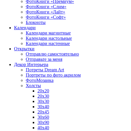
ФотоКниги «Премиум»
ФотоКниги «Слим»
ФотоКниги «Лайт»
ФотоКниги «Софт»
Блокноты
Календари
Календари магнитные
Календари настольные
Календари настенные
Открытки
Отправлю самостоятельно
Отправьте за меня
Декор Интерьера
Потреты Dream Art
Портреты по фото акрилом
ФотоМозаика
Холсты
20х20
20х30
30х30
30х40
20х45
30х60
30х90
40х40