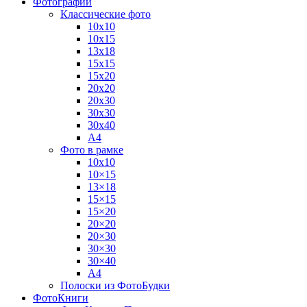
Фотографии
Классические фото
10х10
10х15
13х18
15х15
15х20
20х20
20х30
30х30
30х40
А4
Фото в рамке
10х10
10×15
13×18
15×15
15×20
20×20
20×30
30×30
30×40
A4
Полоски из ФотоБудки
ФотоКниги