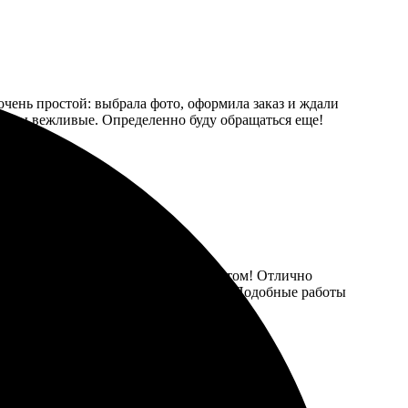
очень простой: выбрала фото, оформила заказ и ждали
джеры вежливые. Определенно буду обращаться еще!
создала, а фирма порадовала результатом! Отлично
достно будет получить такой подарок. Подобные работы