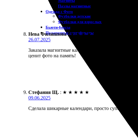
Магниты
Пазлы магнитные
Одежда с Фото
Футболки детские
Футболки для взрослых
Бьюти-боксы
Подарочные сертификаты
Нева Филиппова
:
★
★
★
★
★
26.07.2025
Заказала магнитные календари, осталась довольна. 
ценит фото на память!
Стефания Щ.
:
★
★
★
★
★
09.06.2025
Сделала шикарные календари, просто супер! Качест