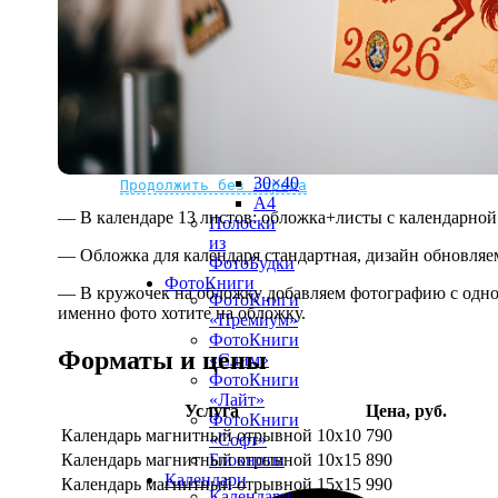
рамке
10х10
10×15
13×18
15×15
15×20
20×20
20×30
Не нашли Ваш город?
Мы доставляем по всему миру
30×30
30×40
Продолжить без города
A4
— В календаре 13 листов: обложка+листы с календарной 
Полоски
из
— Обложка для календаря стандартная, дизайн обновляе
ФотоБудки
ФотоКниги
— В кружочек на обложку добавляем фотографию с одной
ФотоКниги
именно фото хотите на обложку.
«Премиум»
ФотоКниги
Форматы и цены
«Слим»
ФотоКниги
«Лайт»
Услуга
Цена, руб.
ФотоКниги
Календарь магнитный отрывной 10x10
790
«Софт»
Календарь магнитный отрывной 10x15
890
Блокноты
Календари
Календарь магнитный отрывной 15x15
990
Календари