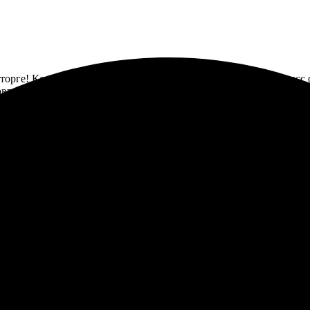
сторге! Качество на высоте, цвета яркие и насыщенные. Процесс 
повреждений. Упаковка надежная. Сервис работает быстро, мене
 – всё супер! Быстро, удобно и очень качественно. Дизайн сам 
мендую всем, кто ценит красивые вещи в интерьере! Каждому ра
рмления – не страшно. Довольна, что обратилась сюда!