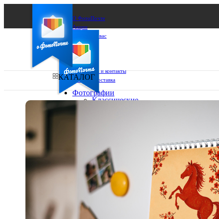
О ФотоПочте
Акции
Сделаем за вас
Бизнесу
FAQ
Франшиза
Поддержка и контакты
КАТАЛОГ
Оплата и доставка
Фотографии
Классические
фото
Ваш город:
10х10
10х15
Ваш регион доставки
13х18
15х15
Выберите из списка:
15х20
20х20
20х30
30х30
30х40
А4
Фото
в