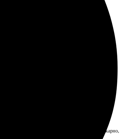
а!
туитивно. Выполнили быстро, доставка — в срок.
стро. Качество на высоте! Календарь выглядит шикарно,