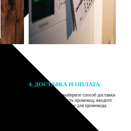
4. ДОСТАВКА И ОПЛАТА
той. После
Введите адрес и выберите способ доставки
 на email с
заказа. Если у вас есть промокод, введите
вим заказ
его в специальное поле для промокода.
мером для