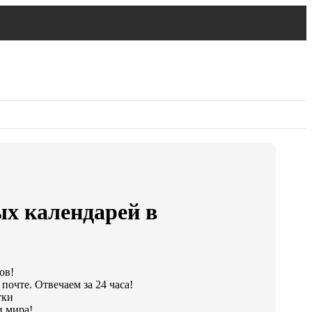
х календарей в
ов!
почте. Отвечаем за 24 часа!
тки
и мира!