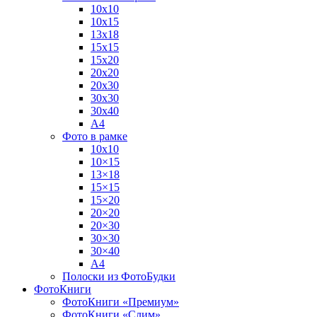
10х10
10х15
13х18
15х15
15х20
20х20
20х30
30х30
30х40
А4
Фото в рамке
10х10
10×15
13×18
15×15
15×20
20×20
20×30
30×30
30×40
A4
Полоски из ФотоБудки
ФотоКниги
ФотоКниги «Премиум»
ФотоКниги «Слим»