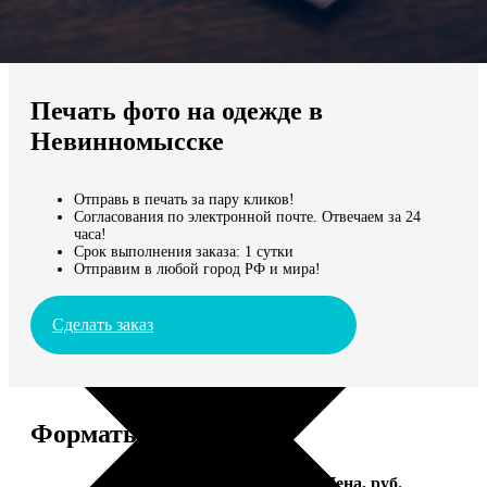
Не нашли Ваш город?
Мы доставляем по всему миру
Печать фото на одежде в
Продолжить без города
Невинномысске
Отправь в печать за пару кликов!
Согласования по электронной почте. Отвечаем за 24
часа!
Срок выполнения заказа: 1 сутки
Отправим в любой город РФ и мира!
Сделать заказ
Форматы и цены
Услуга
Цена, руб.