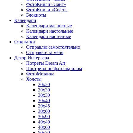
ФотоКниги «Лайт»
ФотоКниги «Софт»
Блокноты
Календари
Календари магнитные
Календари настольные
Календари настенные
Открытки
Отправлю самостоятельно
Отправьте за меня
Декор Интерьера
Потреты Dream Art
Портреты по фото акрилом
ФотоМозаика
Холсты
20х20
20х30
30х30
30х40
20х45
30х60
30х90
40х40
40х60
50х70